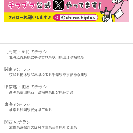
北海道・東北 のチラシ
北海道
青森県
岩手県
宮城県
秋田県
山形県
福島県
関東 のチラシ
茨城県
栃木県
群馬県
埼玉県
千葉県
東京都
神奈川県
甲信越・北陸 のチラシ
新潟県
富山県
石川県
福井県
山梨県
長野県
東海 のチラシ
岐阜県
静岡県
愛知県
三重県
関西 のチラシ
滋賀県
京都府
大阪府
兵庫県
奈良県
和歌山県