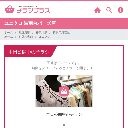
ユニクロ
港南台バーズ店
ホーム
都道府県
神奈川県
横浜市港南区
ホーム
お店の名前
ユニクロ
本日公開中のチラシ
画像はイメージです。
画像をクリックするとチラシが開きます。
本日公開中のチラシ