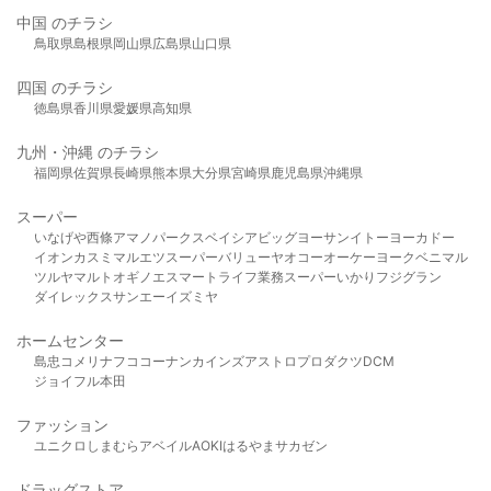
中国 のチラシ
鳥取県
島根県
岡山県
広島県
山口県
四国 のチラシ
徳島県
香川県
愛媛県
高知県
九州・沖縄 のチラシ
福岡県
佐賀県
長崎県
熊本県
大分県
宮崎県
鹿児島県
沖縄県
スーパー
いなげや
西條
アマノパークス
ベイシア
ビッグヨーサン
イトーヨーカドー
イオン
カスミ
マルエツ
スーパーバリュー
ヤオコー
オーケー
ヨークベニマル
ツルヤ
マルト
オギノ
エスマート
ライフ
業務スーパー
いかり
フジグラン
ダイレックス
サンエー
イズミヤ
ホームセンター
島忠
コメリ
ナフコ
コーナン
カインズ
アストロプロダクツ
DCM
ジョイフル本田
ファッション
ユニクロ
しまむら
アベイル
AOKI
はるやま
サカゼン
ドラッグストア