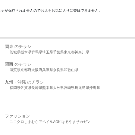
kie が保存されませんのでお店をお気に入りに登録できません。
関東 のチラシ
茨城県
栃木県
群馬県
埼玉県
千葉県
東京都
神奈川県
関西 のチラシ
滋賀県
京都府
大阪府
兵庫県
奈良県
和歌山県
九州・沖縄 のチラシ
福岡県
佐賀県
長崎県
熊本県
大分県
宮崎県
鹿児島県
沖縄県
ファッション
ユニクロ
しまむら
アベイル
AOKI
はるやま
サカゼン