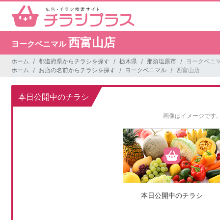
西富山店
ヨークベニマル
ホーム
都道府県からチラシを探す
栃木県
那須塩原市
ヨークベニマ
ホーム
お店の名前からチラシを探す
ヨークベニマル
西富山店
本日公開中のチラシ
画像はイメージです
本日公開中のチラシ