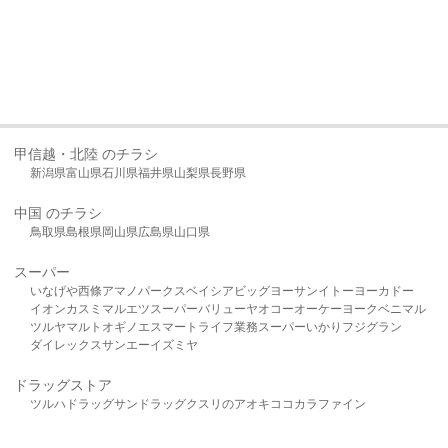
甲信越・北陸 のチラシ
新潟県
富山県
石川県
福井県
山梨県
長野県
中国 のチラシ
鳥取県
島根県
岡山県
広島県
山口県
スーパー
いなげや
西條
アマノパークス
ベイシア
ビッグヨーサン
イトーヨーカドー
イオン
カスミ
マルエツ
スーパーバリュー
ヤオコー
オーケー
ヨークベニマル
ツルヤ
マルト
オギノ
エスマート
ライフ
業務スーパー
いかり
フジグラン
ダイレックス
サンエー
イズミヤ
ドラッグストア
ツルハドラッグ
サンドラッグ
クスリのアオキ
ココカラファイン