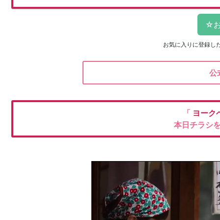
お気に入りに登録し
公
「
ヨーク
本日チラシ