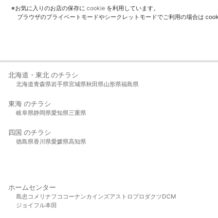
※お気に入りのお店の保存に
cookie
を利用しています。
ブラウザのプライベートモードやシークレットモードでご利用の場合は coo
北海道・東北 のチラシ
北海道
青森県
岩手県
宮城県
秋田県
山形県
福島県
東海 のチラシ
岐阜県
静岡県
愛知県
三重県
四国 のチラシ
徳島県
香川県
愛媛県
高知県
ホームセンター
島忠
コメリ
ナフコ
コーナン
カインズ
アストロプロダクツ
DCM
ジョイフル本田