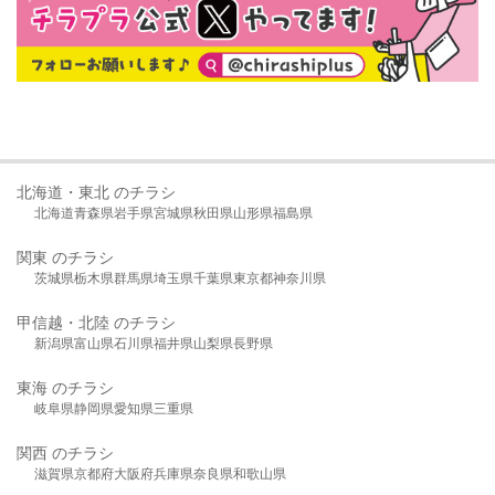
北海道・東北 のチラシ
北海道
青森県
岩手県
宮城県
秋田県
山形県
福島県
関東 のチラシ
茨城県
栃木県
群馬県
埼玉県
千葉県
東京都
神奈川県
甲信越・北陸 のチラシ
新潟県
富山県
石川県
福井県
山梨県
長野県
東海 のチラシ
岐阜県
静岡県
愛知県
三重県
関西 のチラシ
滋賀県
京都府
大阪府
兵庫県
奈良県
和歌山県