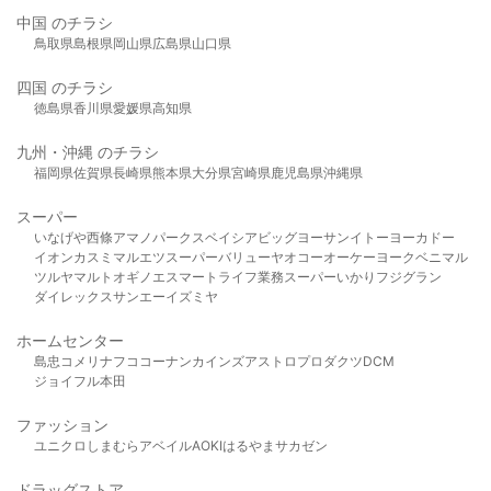
中国 のチラシ
鳥取県
島根県
岡山県
広島県
山口県
四国 のチラシ
徳島県
香川県
愛媛県
高知県
九州・沖縄 のチラシ
福岡県
佐賀県
長崎県
熊本県
大分県
宮崎県
鹿児島県
沖縄県
スーパー
いなげや
西條
アマノパークス
ベイシア
ビッグヨーサン
イトーヨーカドー
イオン
カスミ
マルエツ
スーパーバリュー
ヤオコー
オーケー
ヨークベニマル
ツルヤ
マルト
オギノ
エスマート
ライフ
業務スーパー
いかり
フジグラン
ダイレックス
サンエー
イズミヤ
ホームセンター
島忠
コメリ
ナフコ
コーナン
カインズ
アストロプロダクツ
DCM
ジョイフル本田
ファッション
ユニクロ
しまむら
アベイル
AOKI
はるやま
サカゼン
ドラッグストア