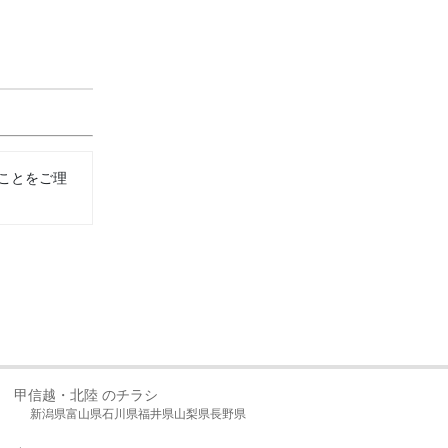
ことをご理
甲信越・北陸 のチラシ
新潟県
富山県
石川県
福井県
山梨県
長野県