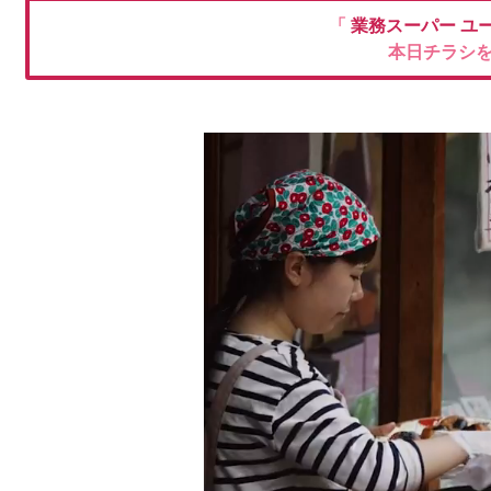
「
業務スーパー
ユ
本日チラシ