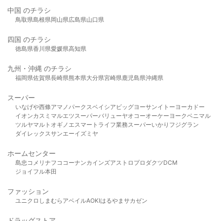
中国 のチラシ
鳥取県
島根県
岡山県
広島県
山口県
四国 のチラシ
徳島県
香川県
愛媛県
高知県
九州・沖縄 のチラシ
福岡県
佐賀県
長崎県
熊本県
大分県
宮崎県
鹿児島県
沖縄県
スーパー
いなげや
西條
アマノパークス
ベイシア
ビッグヨーサン
イトーヨーカドー
イオン
カスミ
マルエツ
スーパーバリュー
ヤオコー
オーケー
ヨークベニマル
ツルヤ
マルト
オギノ
エスマート
ライフ
業務スーパー
いかり
フジグラン
ダイレックス
サンエー
イズミヤ
ホームセンター
島忠
コメリ
ナフコ
コーナン
カインズ
アストロプロダクツ
DCM
ジョイフル本田
ファッション
ユニクロ
しまむら
アベイル
AOKI
はるやま
サカゼン
ドラッグストア