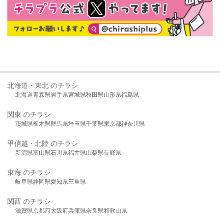
北海道・東北 のチラシ
北海道
青森県
岩手県
宮城県
秋田県
山形県
福島県
関東 のチラシ
茨城県
栃木県
群馬県
埼玉県
千葉県
東京都
神奈川県
甲信越・北陸 のチラシ
新潟県
富山県
石川県
福井県
山梨県
長野県
東海 のチラシ
岐阜県
静岡県
愛知県
三重県
関西 のチラシ
滋賀県
京都府
大阪府
兵庫県
奈良県
和歌山県