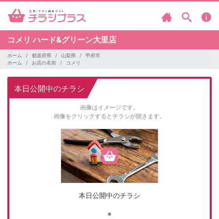
コメリ
ハード&グリーン大里店
ホーム
都道府県
山梨県
甲府市
ホーム
お店の名前
コメリ
本日公開中のチラシ
画像はイメージです。
画像をクリックするとチラシが開きます。
本日公開中のチラシ