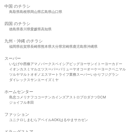
中国 のチラシ
鳥取県
島根県
岡山県
広島県
山口県
四国 のチラシ
徳島県
香川県
愛媛県
高知県
九州・沖縄 のチラシ
福岡県
佐賀県
長崎県
熊本県
大分県
宮崎県
鹿児島県
沖縄県
スーパー
いなげや
西條
アマノパークス
ベイシア
ビッグヨーサン
イトーヨーカドー
イオン
カスミ
マルエツ
スーパーバリュー
ヤオコー
オーケー
ヨークベニマル
ツルヤ
マルト
オギノ
エスマート
ライフ
業務スーパー
いかり
フジグラン
ダイレックス
サンエー
イズミヤ
ホームセンター
島忠
コメリ
ナフコ
コーナン
カインズ
アストロプロダクツ
DCM
ジョイフル本田
ファッション
ユニクロ
しまむら
アベイル
AOKI
はるやま
サカゼン
ドラッグストア