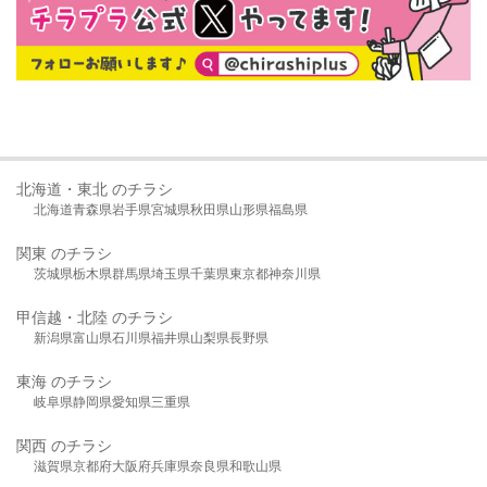
北海道・東北 のチラシ
北海道
青森県
岩手県
宮城県
秋田県
山形県
福島県
関東 のチラシ
茨城県
栃木県
群馬県
埼玉県
千葉県
東京都
神奈川県
甲信越・北陸 のチラシ
新潟県
富山県
石川県
福井県
山梨県
長野県
東海 のチラシ
岐阜県
静岡県
愛知県
三重県
関西 のチラシ
滋賀県
京都府
大阪府
兵庫県
奈良県
和歌山県