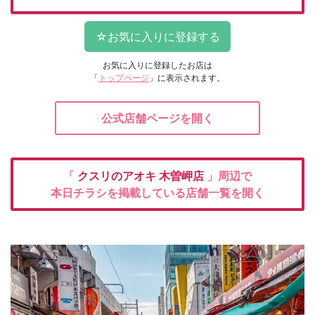
お気に入りに登録したお店は
「
トップページ
」に表示されます。
公式店舗ページを開く
「
クスリのアオキ
木曽岬店
」周辺で
本日チラシを掲載している店舗一覧を開く