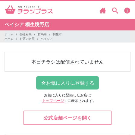
ベイシア
桐生境野店
ホーム
都道府県
群馬県
桐生市
ホーム
お店の名前
ベイシア
本日チラシは配信されていません
お気に入りに登録したお店は
「
トップページ
」に表示されます。
公式店舗ページを開く