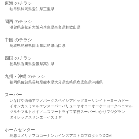
東海 のチラシ
岐阜県
静岡県
愛知県
三重県
関西 のチラシ
滋賀県
京都府
大阪府
兵庫県
奈良県
和歌山県
中国 のチラシ
鳥取県
島根県
岡山県
広島県
山口県
四国 のチラシ
徳島県
香川県
愛媛県
高知県
九州・沖縄 のチラシ
福岡県
佐賀県
長崎県
熊本県
大分県
宮崎県
鹿児島県
沖縄県
スーパー
いなげや
西條
アマノパークス
ベイシア
ビッグヨーサン
イトーヨーカドー
イオン
カスミ
マルエツ
スーパーバリュー
ヤオコー
オーケー
ヨークベニマル
ツルヤ
マルト
オギノ
エスマート
ライフ
業務スーパー
いかり
フジグラン
ダイレックス
サンエー
イズミヤ
ホームセンター
島忠
コメリ
ナフコ
コーナン
カインズ
アストロプロダクツ
DCM