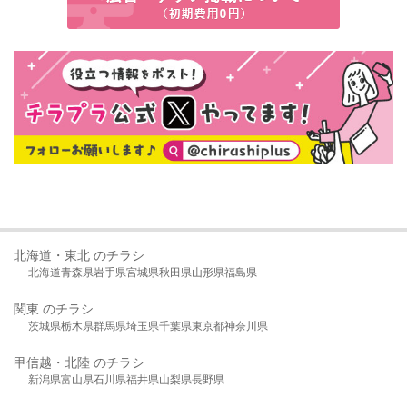
北海道・東北 のチラシ
北海道
青森県
岩手県
宮城県
秋田県
山形県
福島県
関東 のチラシ
茨城県
栃木県
群馬県
埼玉県
千葉県
東京都
神奈川県
甲信越・北陸 のチラシ
新潟県
富山県
石川県
福井県
山梨県
長野県