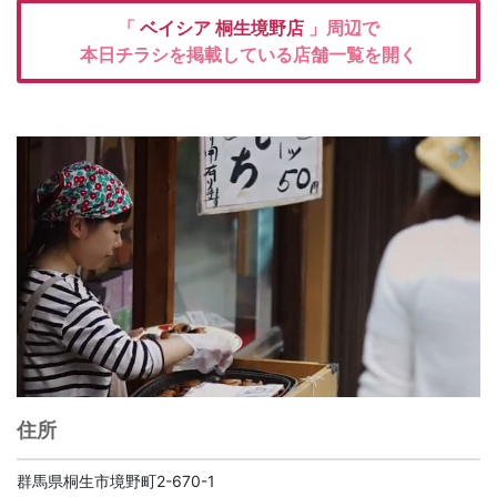
「
ベイシア
桐生境野店
」周辺で
本日チラシを掲載している店舗一覧を開く
住所
群馬県桐生市境野町2-670-1