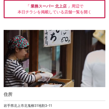
「
業務スーパー
北上店
」周辺で
本日チラシを掲載している店舗一覧を開く
住所
岩手県北上市北鬼柳31地割3-11