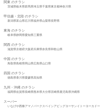
関東 のチラシ
茨城県
栃木県
群馬県
埼玉県
千葉県
東京都
神奈川県
甲信越・北陸 のチラシ
新潟県
富山県
石川県
福井県
山梨県
長野県
東海 のチラシ
岐阜県
静岡県
愛知県
三重県
関西 のチラシ
滋賀県
京都府
大阪府
兵庫県
奈良県
和歌山県
中国 のチラシ
鳥取県
島根県
岡山県
広島県
山口県
四国 のチラシ
徳島県
香川県
愛媛県
高知県
九州・沖縄 のチラシ
福岡県
佐賀県
長崎県
熊本県
大分県
宮崎県
鹿児島県
沖縄県
スーパー
いなげや
西條
アマノパークス
ベイシア
ビッグヨーサン
イトーヨーカドー