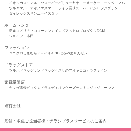
イオン
カスミ
マルエツ
スーパーバリュー
ヤオコー
オーケー
ヨークベニマル
ツルヤ
マルト
オギノ
エスマート
ライフ
業務スーパー
いかり
フジグラン
ダイレックス
サンエー
イズミヤ
ホームセンター
島忠
コメリ
ナフコ
コーナン
カインズ
アストロプロダクツ
DCM
ジョイフル本田
ファッション
ユニクロ
しまむら
アベイル
AOKI
はるやま
サカゼン
ドラッグストア
ツルハドラッグ
サンドラッグ
クスリのアオキ
ココカラファイン
家電量販店
ヤマダ電機
ビックカメラ
エディオン
ケーズデンキ
コジマ
ジョーシン
運営会社
店舗・販促ご担当者様：チラシプラスサービスのご案内