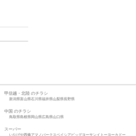
甲信越・北陸 のチラシ
新潟県
富山県
石川県
福井県
山梨県
長野県
中国 のチラシ
鳥取県
島根県
岡山県
広島県
山口県
スーパー
いなげや
西條
アマノパークス
ベイシア
ビッグヨーサン
イトーヨーカドー