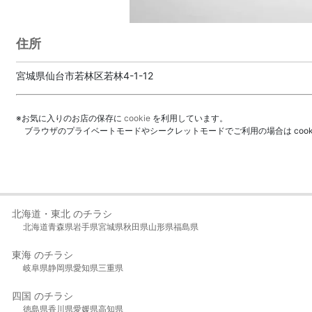
住所
宮城県仙台市若林区若林4-1-12
※お気に入りのお店の保存に
cookie
を利用しています。
ブラウザのプライベートモードやシークレットモードでご利用の場合は coo
北海道・東北 のチラシ
北海道
青森県
岩手県
宮城県
秋田県
山形県
福島県
東海 のチラシ
岐阜県
静岡県
愛知県
三重県
四国 のチラシ
徳島県
香川県
愛媛県
高知県