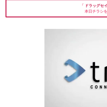
「
ドラッグセ
本日チラシ