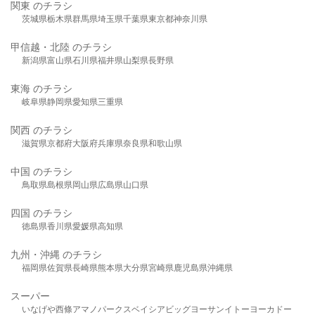
関東 のチラシ
茨城県
栃木県
群馬県
埼玉県
千葉県
東京都
神奈川県
甲信越・北陸 のチラシ
新潟県
富山県
石川県
福井県
山梨県
長野県
東海 のチラシ
岐阜県
静岡県
愛知県
三重県
関西 のチラシ
滋賀県
京都府
大阪府
兵庫県
奈良県
和歌山県
中国 のチラシ
鳥取県
島根県
岡山県
広島県
山口県
四国 のチラシ
徳島県
香川県
愛媛県
高知県
九州・沖縄 のチラシ
福岡県
佐賀県
長崎県
熊本県
大分県
宮崎県
鹿児島県
沖縄県
スーパー
いなげや
西條
アマノパークス
ベイシア
ビッグヨーサン
イトーヨーカドー