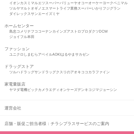
イオン
カスミ
マルエツ
スーパーバリュー
ヤオコー
オーケー
ヨークベニマル
ツルヤ
マルト
オギノ
エスマート
ライフ
業務スーパー
いかり
フジグラン
ダイレックス
サンエー
イズミヤ
ホームセンター
島忠
コメリ
ナフコ
コーナン
カインズ
アストロプロダクツ
DCM
ジョイフル本田
ファッション
ユニクロ
しまむら
アベイル
AOKI
はるやま
サカゼン
ドラッグストア
ツルハドラッグ
サンドラッグ
クスリのアオキ
ココカラファイン
家電量販店
ヤマダ電機
ビックカメラ
エディオン
ケーズデンキ
コジマ
ジョーシン
運営会社
店舗・販促ご担当者様：チラシプラスサービスのご案内