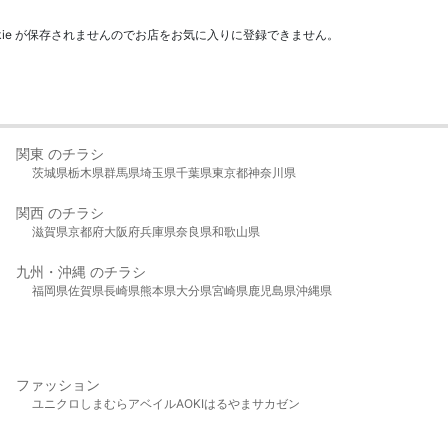
kie が保存されませんのでお店をお気に入りに登録できません。
関東 のチラシ
茨城県
栃木県
群馬県
埼玉県
千葉県
東京都
神奈川県
関西 のチラシ
滋賀県
京都府
大阪府
兵庫県
奈良県
和歌山県
九州・沖縄 のチラシ
福岡県
佐賀県
長崎県
熊本県
大分県
宮崎県
鹿児島県
沖縄県
ファッション
ユニクロ
しまむら
アベイル
AOKI
はるやま
サカゼン