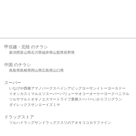
甲信越・北陸 のチラシ
新潟県
富山県
石川県
福井県
山梨県
長野県
中国 のチラシ
鳥取県
島根県
岡山県
広島県
山口県
スーパー
いなげや
西條
アマノパークス
ベイシア
ビッグヨーサン
イトーヨーカドー
イオン
カスミ
マルエツ
スーパーバリュー
ヤオコー
オーケー
ヨークベニマル
ツルヤ
マルト
オギノ
エスマート
ライフ
業務スーパー
いかり
フジグラン
ダイレックス
サンエー
イズミヤ
ドラッグストア
ツルハドラッグ
サンドラッグ
クスリのアオキ
ココカラファイン