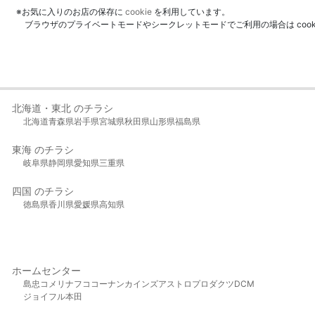
※お気に入りのお店の保存に
cookie
を利用しています。
ブラウザのプライベートモードやシークレットモードでご利用の場合は coo
北海道・東北 のチラシ
北海道
青森県
岩手県
宮城県
秋田県
山形県
福島県
東海 のチラシ
岐阜県
静岡県
愛知県
三重県
四国 のチラシ
徳島県
香川県
愛媛県
高知県
ホームセンター
島忠
コメリ
ナフコ
コーナン
カインズ
アストロプロダクツ
DCM
ジョイフル本田