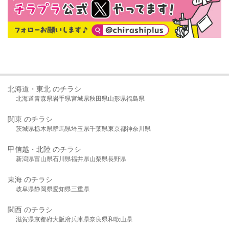
北海道・東北 のチラシ
北海道
青森県
岩手県
宮城県
秋田県
山形県
福島県
関東 のチラシ
茨城県
栃木県
群馬県
埼玉県
千葉県
東京都
神奈川県
甲信越・北陸 のチラシ
新潟県
富山県
石川県
福井県
山梨県
長野県
東海 のチラシ
岐阜県
静岡県
愛知県
三重県
関西 のチラシ
滋賀県
京都府
大阪府
兵庫県
奈良県
和歌山県