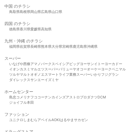
中国 のチラシ
鳥取県
島根県
岡山県
広島県
山口県
四国 のチラシ
徳島県
香川県
愛媛県
高知県
九州・沖縄 のチラシ
福岡県
佐賀県
長崎県
熊本県
大分県
宮崎県
鹿児島県
沖縄県
スーパー
いなげや
西條
アマノパークス
ベイシア
ビッグヨーサン
イトーヨーカドー
イオン
カスミ
マルエツ
スーパーバリュー
ヤオコー
オーケー
ヨークベニマル
ツルヤ
マルト
オギノ
エスマート
ライフ
業務スーパー
いかり
フジグラン
ダイレックス
サンエー
イズミヤ
ホームセンター
島忠
コメリ
ナフコ
コーナン
カインズ
アストロプロダクツ
DCM
ジョイフル本田
ファッション
ユニクロ
しまむら
アベイル
AOKI
はるやま
サカゼン
ドラッグストア