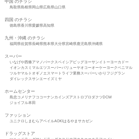
中国 のチラシ
鳥取県
島根県
岡山県
広島県
山口県
四国 のチラシ
徳島県
香川県
愛媛県
高知県
九州・沖縄 のチラシ
福岡県
佐賀県
長崎県
熊本県
大分県
宮崎県
鹿児島県
沖縄県
スーパー
いなげや
西條
アマノパークス
ベイシア
ビッグヨーサン
イトーヨーカドー
イオン
カスミ
マルエツ
スーパーバリュー
ヤオコー
オーケー
ヨークベニマル
ツルヤ
マルト
オギノ
エスマート
ライフ
業務スーパー
いかり
フジグラン
ダイレックス
サンエー
イズミヤ
ホームセンター
島忠
コメリ
ナフコ
コーナン
カインズ
アストロプロダクツ
DCM
ジョイフル本田
ファッション
ユニクロ
しまむら
アベイル
AOKI
はるやま
サカゼン
ドラッグストア