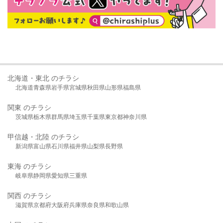
北海道・東北 のチラシ
北海道
青森県
岩手県
宮城県
秋田県
山形県
福島県
関東 のチラシ
茨城県
栃木県
群馬県
埼玉県
千葉県
東京都
神奈川県
甲信越・北陸 のチラシ
新潟県
富山県
石川県
福井県
山梨県
長野県
東海 のチラシ
岐阜県
静岡県
愛知県
三重県
関西 のチラシ
滋賀県
京都府
大阪府
兵庫県
奈良県
和歌山県