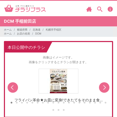
DCM
手稲前田店
ホーム
都道府県
北海道
札幌市手稲区
ホーム
お店の名前
DCM
本日公開中のチラシ
画像はイメージです。
画像をクリックするとチラシが開きます。
フライパン革命★お皿に変身!できたてをそのまま食…