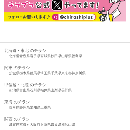
北海道・東北 のチラシ
北海道
青森県
岩手県
宮城県
秋田県
山形県
福島県
関東 のチラシ
茨城県
栃木県
群馬県
埼玉県
千葉県
東京都
神奈川県
甲信越・北陸 のチラシ
新潟県
富山県
石川県
福井県
山梨県
長野県
東海 のチラシ
岐阜県
静岡県
愛知県
三重県
関西 のチラシ
滋賀県
京都府
大阪府
兵庫県
奈良県
和歌山県