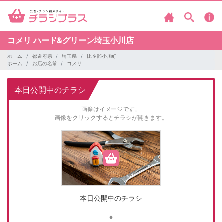
コメリ
ハード&グリーン埼玉小川店
ホーム
都道府県
埼玉県
比企郡小川町
ホーム
お店の名前
コメリ
本日公開中のチラシ
画像はイメージです。
画像をクリックするとチラシが開きます。
本日公開中のチラシ