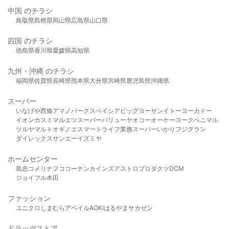
中国 のチラシ
鳥取県
島根県
岡山県
広島県
山口県
四国 のチラシ
徳島県
香川県
愛媛県
高知県
九州・沖縄 のチラシ
福岡県
佐賀県
長崎県
熊本県
大分県
宮崎県
鹿児島県
沖縄県
スーパー
いなげや
西條
アマノパークス
ベイシア
ビッグヨーサン
イトーヨーカドー
イオン
カスミ
マルエツ
スーパーバリュー
ヤオコー
オーケー
ヨークベニマル
ツルヤ
マルト
オギノ
エスマート
ライフ
業務スーパー
いかり
フジグラン
ダイレックス
サンエー
イズミヤ
ホームセンター
島忠
コメリ
ナフコ
コーナン
カインズ
アストロプロダクツ
DCM
ジョイフル本田
ファッション
ユニクロ
しまむら
アベイル
AOKI
はるやま
サカゼン
ドラッグストア