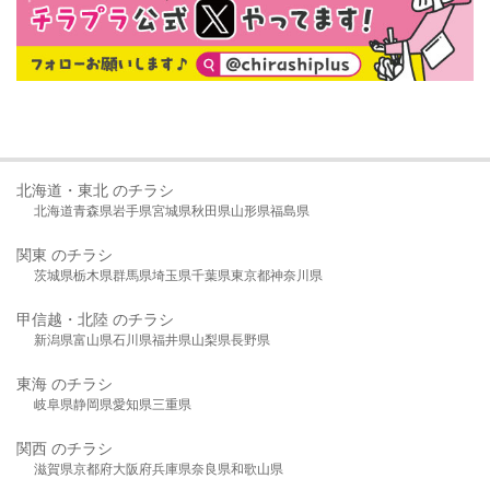
北海道・東北 のチラシ
北海道
青森県
岩手県
宮城県
秋田県
山形県
福島県
関東 のチラシ
茨城県
栃木県
群馬県
埼玉県
千葉県
東京都
神奈川県
甲信越・北陸 のチラシ
新潟県
富山県
石川県
福井県
山梨県
長野県
東海 のチラシ
岐阜県
静岡県
愛知県
三重県
関西 のチラシ
滋賀県
京都府
大阪府
兵庫県
奈良県
和歌山県