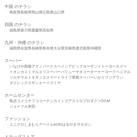
中国 のチラシ
鳥取県
島根県
岡山県
広島県
山口県
四国 のチラシ
徳島県
香川県
愛媛県
高知県
九州・沖縄 のチラシ
福岡県
佐賀県
長崎県
熊本県
大分県
宮崎県
鹿児島県
沖縄県
スーパー
いなげや
西條
アマノパークス
ベイシア
ビッグヨーサン
イトーヨーカドー
イオン
カスミ
マルエツ
スーパーバリュー
ヤオコー
オーケー
ヨークベニマル
ツルヤ
マルト
オギノ
エスマート
ライフ
業務スーパー
いかり
フジグラン
ダイレックス
サンエー
イズミヤ
ホームセンター
島忠
コメリ
ナフコ
コーナン
カインズ
アストロプロダクツ
DCM
ジョイフル本田
ファッション
ユニクロ
しまむら
アベイル
AOKI
はるやま
サカゼン
ドラッグストア