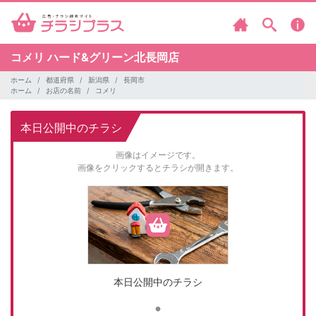
コメリ
ハード&グリーン北長岡店
ホーム
都道府県
新潟県
長岡市
ホーム
お店の名前
コメリ
本日公開中のチラシ
画像はイメージです。
画像をクリックするとチラシが開きます。
本日公開中のチラシ