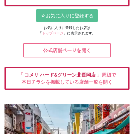
お気に入りに登録したお店は
「
トップページ
」に表示されます。
公式店舗ページを開く
「
コメリ
ハード&グリーン北長岡店
」周辺で
本日チラシを掲載している店舗一覧を開く