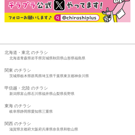
北海道・東北 のチラシ
北海道
青森県
岩手県
宮城県
秋田県
山形県
福島県
関東 のチラシ
茨城県
栃木県
群馬県
埼玉県
千葉県
東京都
神奈川県
甲信越・北陸 のチラシ
新潟県
富山県
石川県
福井県
山梨県
長野県
東海 のチラシ
岐阜県
静岡県
愛知県
三重県
関西 のチラシ
滋賀県
京都府
大阪府
兵庫県
奈良県
和歌山県