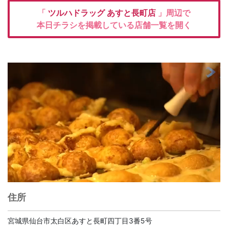
「
ツルハドラッグ
あすと長町店
」周辺で
本日チラシを掲載している店舗一覧を開く
住所
宮城県仙台市太白区あすと長町四丁目3番5号