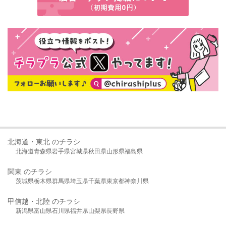
北海道・東北 のチラシ
北海道
青森県
岩手県
宮城県
秋田県
山形県
福島県
関東 のチラシ
茨城県
栃木県
群馬県
埼玉県
千葉県
東京都
神奈川県
甲信越・北陸 のチラシ
新潟県
富山県
石川県
福井県
山梨県
長野県