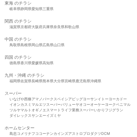
東海 のチラシ
岐阜県
静岡県
愛知県
三重県
関西 のチラシ
滋賀県
京都府
大阪府
兵庫県
奈良県
和歌山県
中国 のチラシ
鳥取県
島根県
岡山県
広島県
山口県
四国 のチラシ
徳島県
香川県
愛媛県
高知県
九州・沖縄 のチラシ
福岡県
佐賀県
長崎県
熊本県
大分県
宮崎県
鹿児島県
沖縄県
スーパー
いなげや
西條
アマノパークス
ベイシア
ビッグヨーサン
イトーヨーカドー
イオン
カスミ
マルエツ
スーパーバリュー
ヤオコー
オーケー
ヨークベニマル
ツルヤ
マルト
オギノ
エスマート
ライフ
業務スーパー
いかり
フジグラン
ダイレックス
サンエー
イズミヤ
ホームセンター
島忠
コメリ
ナフコ
コーナン
カインズ
アストロプロダクツ
DCM