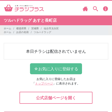
ツルハドラッグ
あすと長町店
ホーム
都道府県
宮城県
仙台市太白区
ホーム
お店の名前
ツルハドラッグ
本日チラシは配信されていません
お気に入りに登録したお店は
「
トップページ
」に表示されます。
公式店舗ページを開く