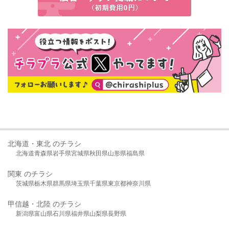
北海道・東北 のチラシ
北海道
青森県
岩手県
宮城県
秋田県
山形県
福島県
関東 のチラシ
茨城県
栃木県
群馬県
埼玉県
千葉県
東京都
神奈川県
甲信越・北陸 のチラシ
新潟県
富山県
石川県
福井県
山梨県
長野県