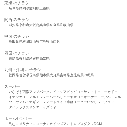
東海 のチラシ
岐阜県
静岡県
愛知県
三重県
関西 のチラシ
滋賀県
京都府
大阪府
兵庫県
奈良県
和歌山県
中国 のチラシ
鳥取県
島根県
岡山県
広島県
山口県
四国 のチラシ
徳島県
香川県
愛媛県
高知県
九州・沖縄 のチラシ
福岡県
佐賀県
長崎県
熊本県
大分県
宮崎県
鹿児島県
沖縄県
スーパー
いなげや
西條
アマノパークス
ベイシア
ビッグヨーサン
イトーヨーカドー
イオン
カスミ
マルエツ
スーパーバリュー
ヤオコー
オーケー
ヨークベニマル
ツルヤ
マルト
オギノ
エスマート
ライフ
業務スーパー
いかり
フジグラン
ダイレックス
サンエー
イズミヤ
ホームセンター
島忠
コメリ
ナフコ
コーナン
カインズ
アストロプロダクツ
DCM