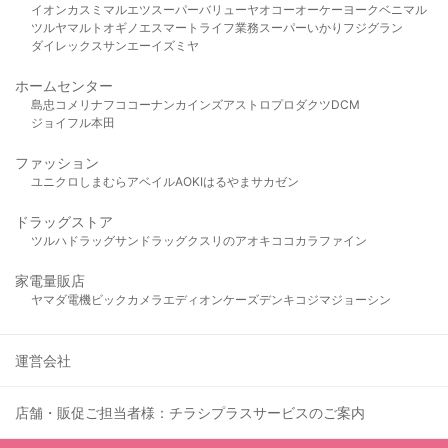
イオン
カスミ
マルエツ
スーパーバリュー
ヤオコー
オーケー
ヨークベニマル
ツルヤ
マルト
オギノ
エスマート
ライフ
業務スーパー
いかり
フジグラン
ダイレックス
サンエー
イズミヤ
ホームセンター
島忠
コメリ
ナフコ
コーナン
カインズ
アストロプロダクツ
DCM
ジョイフル本田
ファッション
ユニクロ
しまむら
アベイル
AOKI
はるやま
サカゼン
ドラッグストア
ツルハドラッグ
サンドラッグ
クスリのアオキ
ココカラファイン
家電量販店
ヤマダ電機
ビックカメラ
エディオン
ケーズデンキ
コジマ
ジョーシン
運営会社
店舗・販促ご担当者様：チラシプラスサービスのご案内