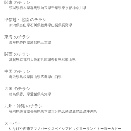
関東 のチラシ
茨城県
栃木県
群馬県
埼玉県
千葉県
東京都
神奈川県
甲信越・北陸 のチラシ
新潟県
富山県
石川県
福井県
山梨県
長野県
東海 のチラシ
岐阜県
静岡県
愛知県
三重県
関西 のチラシ
滋賀県
京都府
大阪府
兵庫県
奈良県
和歌山県
中国 のチラシ
鳥取県
島根県
岡山県
広島県
山口県
四国 のチラシ
徳島県
香川県
愛媛県
高知県
九州・沖縄 のチラシ
福岡県
佐賀県
長崎県
熊本県
大分県
宮崎県
鹿児島県
沖縄県
スーパー
いなげや
西條
アマノパークス
ベイシア
ビッグヨーサン
イトーヨーカドー