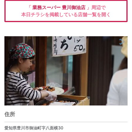
「
業務スーパー
豊川御油店
」周辺で
本日チラシを掲載している店舗一覧を開く
住所
愛知県豊川市御油町字八面横30