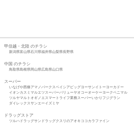
甲信越・北陸 のチラシ
新潟県
富山県
石川県
福井県
山梨県
長野県
中国 のチラシ
鳥取県
島根県
岡山県
広島県
山口県
スーパー
いなげや
西條
アマノパークス
ベイシア
ビッグヨーサン
イトーヨーカドー
イオン
カスミ
マルエツ
スーパーバリュー
ヤオコー
オーケー
ヨークベニマル
ツルヤ
マルト
オギノ
エスマート
ライフ
業務スーパー
いかり
フジグラン
ダイレックス
サンエー
イズミヤ
ドラッグストア
ツルハドラッグ
サンドラッグ
クスリのアオキ
ココカラファイン