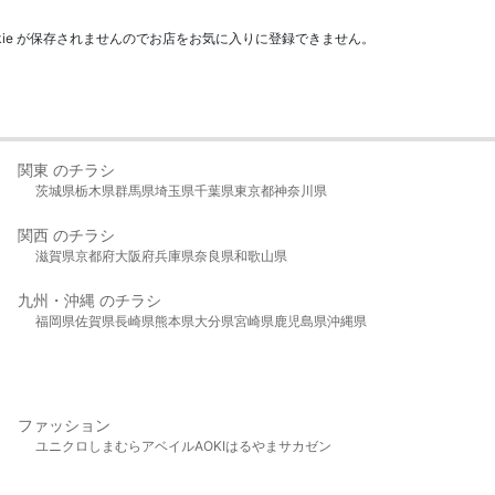
kie が保存されませんのでお店をお気に入りに登録できません。
関東 のチラシ
茨城県
栃木県
群馬県
埼玉県
千葉県
東京都
神奈川県
関西 のチラシ
滋賀県
京都府
大阪府
兵庫県
奈良県
和歌山県
九州・沖縄 のチラシ
福岡県
佐賀県
長崎県
熊本県
大分県
宮崎県
鹿児島県
沖縄県
ファッション
ユニクロ
しまむら
アベイル
AOKI
はるやま
サカゼン