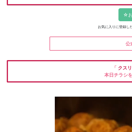
お気に入りに登録し
公
「
クスリ
本日チラシ