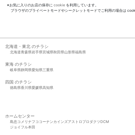
※お気に入りのお店の保存に
cookie
を利用しています。
ブラウザのプライベートモードやシークレットモードでご利用の場合は coo
北海道・東北 のチラシ
北海道
青森県
岩手県
宮城県
秋田県
山形県
福島県
東海 のチラシ
岐阜県
静岡県
愛知県
三重県
四国 のチラシ
徳島県
香川県
愛媛県
高知県
ホームセンター
島忠
コメリ
ナフコ
コーナン
カインズ
アストロプロダクツ
DCM
ジョイフル本田