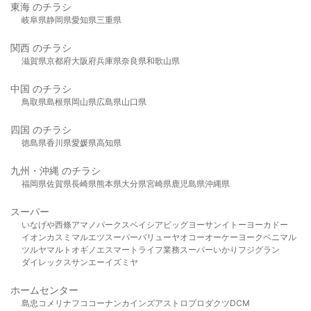
東海 のチラシ
岐阜県
静岡県
愛知県
三重県
関西 のチラシ
滋賀県
京都府
大阪府
兵庫県
奈良県
和歌山県
中国 のチラシ
鳥取県
島根県
岡山県
広島県
山口県
四国 のチラシ
徳島県
香川県
愛媛県
高知県
九州・沖縄 のチラシ
福岡県
佐賀県
長崎県
熊本県
大分県
宮崎県
鹿児島県
沖縄県
スーパー
いなげや
西條
アマノパークス
ベイシア
ビッグヨーサン
イトーヨーカドー
イオン
カスミ
マルエツ
スーパーバリュー
ヤオコー
オーケー
ヨークベニマル
ツルヤ
マルト
オギノ
エスマート
ライフ
業務スーパー
いかり
フジグラン
ダイレックス
サンエー
イズミヤ
ホームセンター
島忠
コメリ
ナフコ
コーナン
カインズ
アストロプロダクツ
DCM