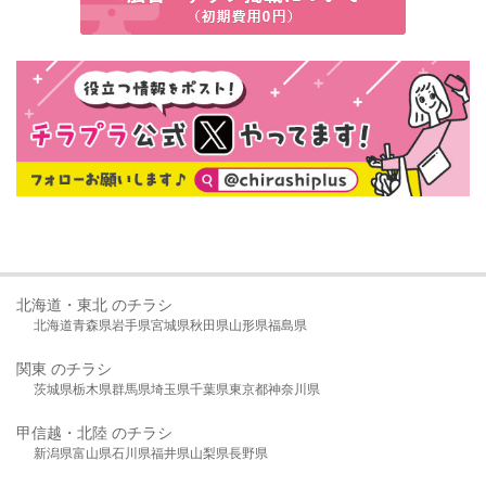
北海道・東北 のチラシ
北海道
青森県
岩手県
宮城県
秋田県
山形県
福島県
関東 のチラシ
茨城県
栃木県
群馬県
埼玉県
千葉県
東京都
神奈川県
甲信越・北陸 のチラシ
新潟県
富山県
石川県
福井県
山梨県
長野県