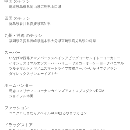
中国 のチラシ
鳥取県
島根県
岡山県
広島県
山口県
四国 のチラシ
徳島県
香川県
愛媛県
高知県
九州・沖縄 のチラシ
福岡県
佐賀県
長崎県
熊本県
大分県
宮崎県
鹿児島県
沖縄県
スーパー
いなげや
西條
アマノパークス
ベイシア
ビッグヨーサン
イトーヨーカドー
イオン
カスミ
マルエツ
スーパーバリュー
ヤオコー
オーケー
ヨークベニマル
ツルヤ
マルト
オギノ
エスマート
ライフ
業務スーパー
いかり
フジグラン
ダイレックス
サンエー
イズミヤ
ホームセンター
島忠
コメリ
ナフコ
コーナン
カインズ
アストロプロダクツ
DCM
ジョイフル本田
ファッション
ユニクロ
しまむら
アベイル
AOKI
はるやま
サカゼン
ドラッグストア