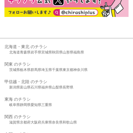
北海道・東北 のチラシ
北海道
青森県
岩手県
宮城県
秋田県
山形県
福島県
関東 のチラシ
茨城県
栃木県
群馬県
埼玉県
千葉県
東京都
神奈川県
甲信越・北陸 のチラシ
新潟県
富山県
石川県
福井県
山梨県
長野県
東海 のチラシ
岐阜県
静岡県
愛知県
三重県
関西 のチラシ
滋賀県
京都府
大阪府
兵庫県
奈良県
和歌山県