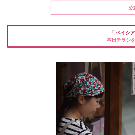
公
「
ベイシ
本日チラシ