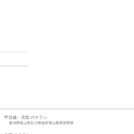
甲信越・北陸 のチラシ
新潟県
富山県
石川県
福井県
山梨県
長野県