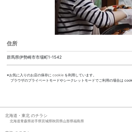
住所
群馬県伊勢崎市市場町1-1542
※お気に入りのお店の保存に
cookie
を利用しています。
ブラウザのプライベートモードやシークレットモードでご利用の場合は coo
北海道・東北 のチラシ
北海道
青森県
岩手県
宮城県
秋田県
山形県
福島県