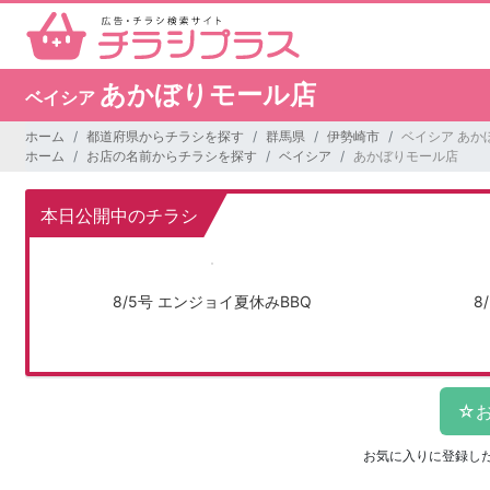
あかぼりモール店
ベイシア
ホーム
都道府県からチラシを探す
群馬県
伊勢崎市
ベイシア あか
ホーム
お店の名前からチラシを探す
ベイシア
あかぼりモール店
本日公開中のチラシ
8/5号 エンジョイ夏休みBBQ
8
お気に入りに登録し