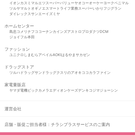
イオン
カスミ
マルエツ
スーパーバリュー
ヤオコー
オーケー
ヨークベニマル
ツルヤ
マルト
オギノ
エスマート
ライフ
業務スーパー
いかり
フジグラン
ダイレックス
サンエー
イズミヤ
ホームセンター
島忠
コメリ
ナフコ
コーナン
カインズ
アストロプロダクツ
DCM
ジョイフル本田
ファッション
ユニクロ
しまむら
アベイル
AOKI
はるやま
サカゼン
ドラッグストア
ツルハドラッグ
サンドラッグ
クスリのアオキ
ココカラファイン
家電量販店
ヤマダ電機
ビックカメラ
エディオン
ケーズデンキ
コジマ
ジョーシン
運営会社
店舗・販促ご担当者様：チラシプラスサービスのご案内