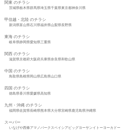
関東 のチラシ
茨城県
栃木県
群馬県
埼玉県
千葉県
東京都
神奈川県
甲信越・北陸 のチラシ
新潟県
富山県
石川県
福井県
山梨県
長野県
東海 のチラシ
岐阜県
静岡県
愛知県
三重県
関西 のチラシ
滋賀県
京都府
大阪府
兵庫県
奈良県
和歌山県
中国 のチラシ
鳥取県
島根県
岡山県
広島県
山口県
四国 のチラシ
徳島県
香川県
愛媛県
高知県
九州・沖縄 のチラシ
福岡県
佐賀県
長崎県
熊本県
大分県
宮崎県
鹿児島県
沖縄県
スーパー
いなげや
西條
アマノパークス
ベイシア
ビッグヨーサン
イトーヨーカドー