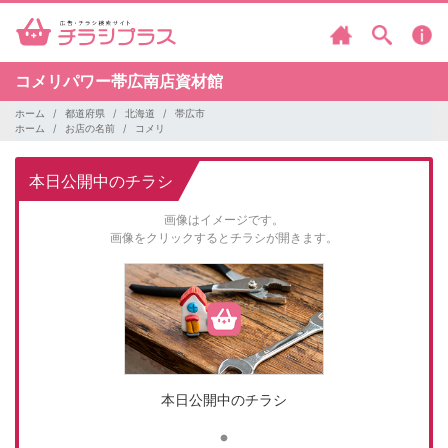
コメリパワー帯広南店資材館
ホーム
都道府県
北海道
帯広市
ホーム
お店の名前
コメリ
本日公開中のチラシ
画像はイメージです。
画像をクリックするとチラシが開きます。
本日公開中のチラシ