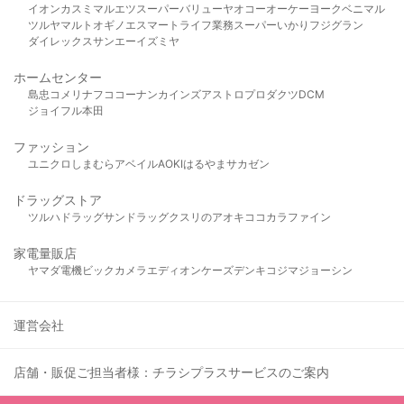
イオン
カスミ
マルエツ
スーパーバリュー
ヤオコー
オーケー
ヨークベニマル
ツルヤ
マルト
オギノ
エスマート
ライフ
業務スーパー
いかり
フジグラン
ダイレックス
サンエー
イズミヤ
ホームセンター
島忠
コメリ
ナフコ
コーナン
カインズ
アストロプロダクツ
DCM
ジョイフル本田
ファッション
ユニクロ
しまむら
アベイル
AOKI
はるやま
サカゼン
ドラッグストア
ツルハドラッグ
サンドラッグ
クスリのアオキ
ココカラファイン
家電量販店
ヤマダ電機
ビックカメラ
エディオン
ケーズデンキ
コジマ
ジョーシン
運営会社
店舗・販促ご担当者様：チラシプラスサービスのご案内