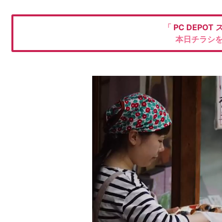
「
PC DEPOT
本日チラシ