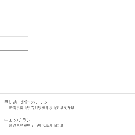
甲信越・北陸 のチラシ
新潟県
富山県
石川県
福井県
山梨県
長野県
中国 のチラシ
鳥取県
島根県
岡山県
広島県
山口県