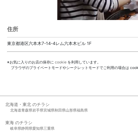
住所
東京都港区六本木7-14-4レム六本木ビル 1F
※お気に入りのお店の保存に
cookie
を利用しています。
ブラウザのプライベートモードやシークレットモードでご利用の場合は coo
北海道・東北 のチラシ
北海道
青森県
岩手県
宮城県
秋田県
山形県
福島県
東海 のチラシ
岐阜県
静岡県
愛知県
三重県