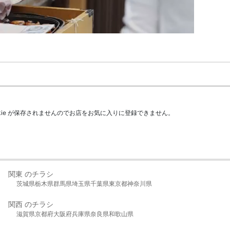
kie が保存されませんのでお店をお気に入りに登録できません。
関東 のチラシ
茨城県
栃木県
群馬県
埼玉県
千葉県
東京都
神奈川県
関西 のチラシ
滋賀県
京都府
大阪府
兵庫県
奈良県
和歌山県