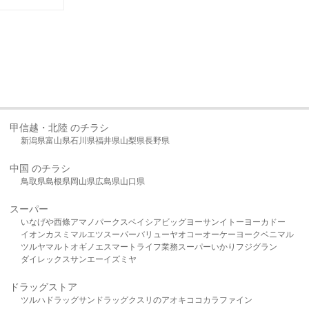
甲信越・北陸 のチラシ
新潟県
富山県
石川県
福井県
山梨県
長野県
中国 のチラシ
鳥取県
島根県
岡山県
広島県
山口県
スーパー
いなげや
西條
アマノパークス
ベイシア
ビッグヨーサン
イトーヨーカドー
イオン
カスミ
マルエツ
スーパーバリュー
ヤオコー
オーケー
ヨークベニマル
ツルヤ
マルト
オギノ
エスマート
ライフ
業務スーパー
いかり
フジグラン
ダイレックス
サンエー
イズミヤ
ドラッグストア
ツルハドラッグ
サンドラッグ
クスリのアオキ
ココカラファイン