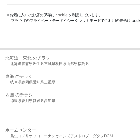
※お気に入りのお店の保存に
cookie
を利用しています。
ブラウザのプライベートモードやシークレットモードでご利用の場合は coo
北海道・東北 のチラシ
北海道
青森県
岩手県
宮城県
秋田県
山形県
福島県
東海 のチラシ
岐阜県
静岡県
愛知県
三重県
四国 のチラシ
徳島県
香川県
愛媛県
高知県
ホームセンター
島忠
コメリ
ナフコ
コーナン
カインズ
アストロプロダクツ
DCM