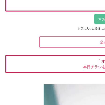
お気に入りに登録し
公
「
オ
本日チラシ