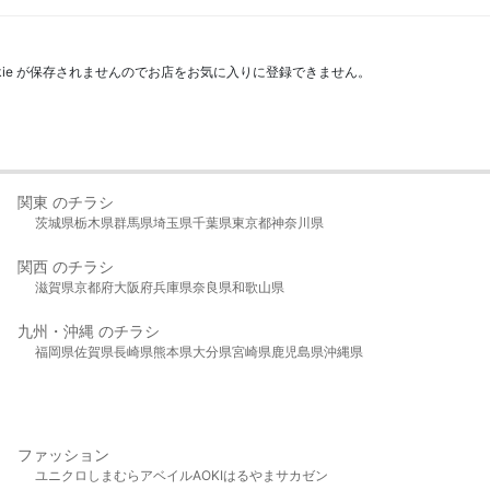
kie が保存されませんのでお店をお気に入りに登録できません。
関東 のチラシ
茨城県
栃木県
群馬県
埼玉県
千葉県
東京都
神奈川県
関西 のチラシ
滋賀県
京都府
大阪府
兵庫県
奈良県
和歌山県
九州・沖縄 のチラシ
福岡県
佐賀県
長崎県
熊本県
大分県
宮崎県
鹿児島県
沖縄県
ファッション
ユニクロ
しまむら
アベイル
AOKI
はるやま
サカゼン