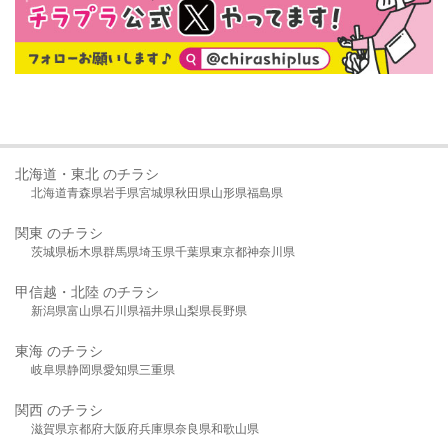
北海道・東北 のチラシ
北海道
青森県
岩手県
宮城県
秋田県
山形県
福島県
関東 のチラシ
茨城県
栃木県
群馬県
埼玉県
千葉県
東京都
神奈川県
甲信越・北陸 のチラシ
新潟県
富山県
石川県
福井県
山梨県
長野県
東海 のチラシ
岐阜県
静岡県
愛知県
三重県
関西 のチラシ
滋賀県
京都府
大阪府
兵庫県
奈良県
和歌山県