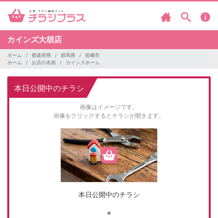
カインズ大胡店
ホーム
都道府県
群馬県
前橋市
ホーム
お店の名前
カインズホーム
本日公開中のチラシ
画像はイメージです。
画像をクリックするとチラシが開きます。
本日公開中のチラシ