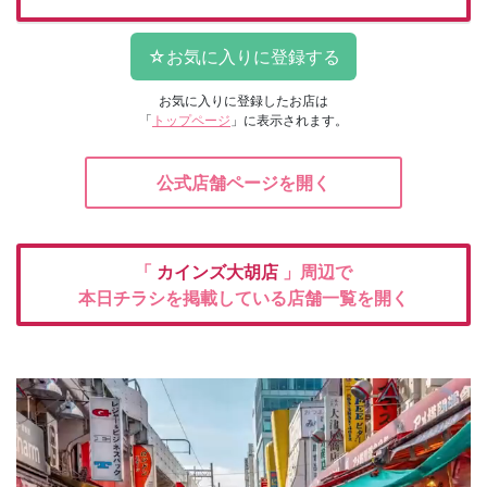
お気に入りに登録したお店は
「
トップページ
」に表示されます。
公式店舗ページを開く
「
カインズ大胡店
」周辺で
本日チラシを掲載している店舗一覧を開く