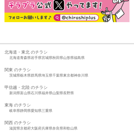
北海道・東北 のチラシ
北海道
青森県
岩手県
宮城県
秋田県
山形県
福島県
関東 のチラシ
茨城県
栃木県
群馬県
埼玉県
千葉県
東京都
神奈川県
甲信越・北陸 のチラシ
新潟県
富山県
石川県
福井県
山梨県
長野県
東海 のチラシ
岐阜県
静岡県
愛知県
三重県
関西 のチラシ
滋賀県
京都府
大阪府
兵庫県
奈良県
和歌山県