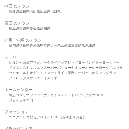
中国 のチラシ
鳥取県
島根県
岡山県
広島県
山口県
四国 のチラシ
徳島県
香川県
愛媛県
高知県
九州・沖縄 のチラシ
福岡県
佐賀県
長崎県
熊本県
大分県
宮崎県
鹿児島県
沖縄県
スーパー
いなげや
西條
アマノパークス
ベイシア
ビッグヨーサン
イトーヨーカドー
イオン
カスミ
マルエツ
スーパーバリュー
ヤオコー
オーケー
ヨークベニマル
ツルヤ
マルト
オギノ
エスマート
ライフ
業務スーパー
いかり
フジグラン
ダイレックス
サンエー
イズミヤ
ホームセンター
島忠
コメリ
ナフコ
コーナン
カインズ
アストロプロダクツ
DCM
ジョイフル本田
ファッション
ユニクロ
しまむら
アベイル
AOKI
はるやま
サカゼン
ドラッグストア