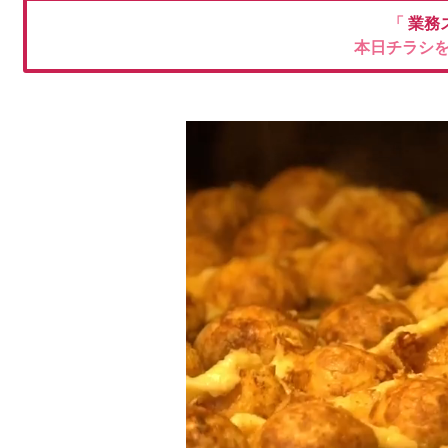
「
業務
本日チラシ