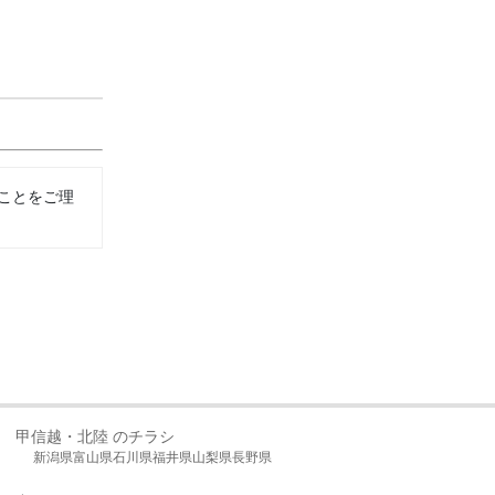
ことをご理
甲信越・北陸 のチラシ
新潟県
富山県
石川県
福井県
山梨県
長野県