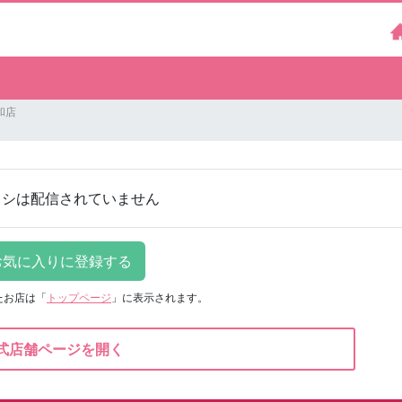
和店
ラシは配信されていません
たお店は
「
トップページ
」に表示されます。
式店舗ページを開く