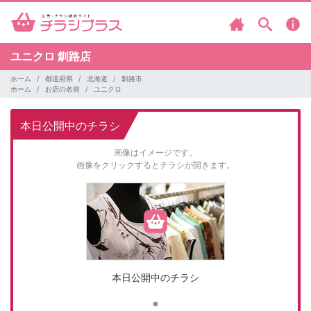
ユニクロ
釧路店
ホーム
都道府県
北海道
釧路市
ホーム
お店の名前
ユニクロ
本日公開中のチラシ
画像はイメージです。
画像をクリックするとチラシが開きます。
本日公開中のチラシ