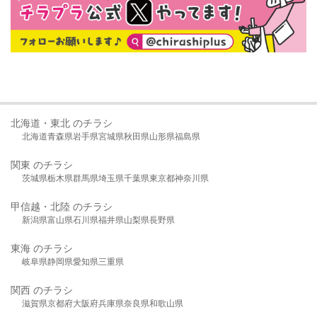
北海道・東北 のチラシ
北海道
青森県
岩手県
宮城県
秋田県
山形県
福島県
関東 のチラシ
茨城県
栃木県
群馬県
埼玉県
千葉県
東京都
神奈川県
甲信越・北陸 のチラシ
新潟県
富山県
石川県
福井県
山梨県
長野県
東海 のチラシ
岐阜県
静岡県
愛知県
三重県
関西 のチラシ
滋賀県
京都府
大阪府
兵庫県
奈良県
和歌山県