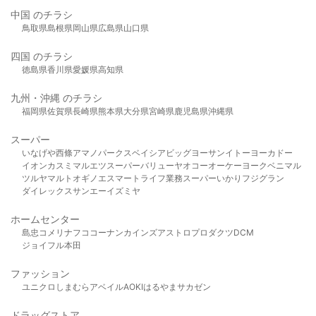
中国 のチラシ
鳥取県
島根県
岡山県
広島県
山口県
四国 のチラシ
徳島県
香川県
愛媛県
高知県
九州・沖縄 のチラシ
福岡県
佐賀県
長崎県
熊本県
大分県
宮崎県
鹿児島県
沖縄県
スーパー
いなげや
西條
アマノパークス
ベイシア
ビッグヨーサン
イトーヨーカドー
イオン
カスミ
マルエツ
スーパーバリュー
ヤオコー
オーケー
ヨークベニマル
ツルヤ
マルト
オギノ
エスマート
ライフ
業務スーパー
いかり
フジグラン
ダイレックス
サンエー
イズミヤ
ホームセンター
島忠
コメリ
ナフコ
コーナン
カインズ
アストロプロダクツ
DCM
ジョイフル本田
ファッション
ユニクロ
しまむら
アベイル
AOKI
はるやま
サカゼン
ドラッグストア