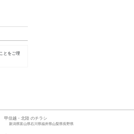
ことをご理
甲信越・北陸 のチラシ
新潟県
富山県
石川県
福井県
山梨県
長野県