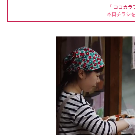
「
ココカラ
本日チラシ