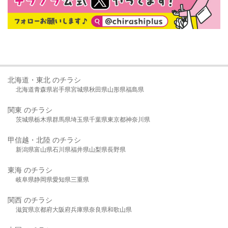
北海道・東北 のチラシ
北海道
青森県
岩手県
宮城県
秋田県
山形県
福島県
関東 のチラシ
茨城県
栃木県
群馬県
埼玉県
千葉県
東京都
神奈川県
甲信越・北陸 のチラシ
新潟県
富山県
石川県
福井県
山梨県
長野県
東海 のチラシ
岐阜県
静岡県
愛知県
三重県
関西 のチラシ
滋賀県
京都府
大阪府
兵庫県
奈良県
和歌山県