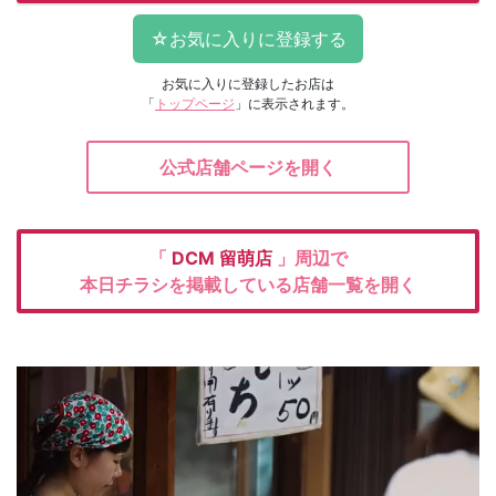
お気に入りに登録したお店は
「
トップページ
」に表示されます。
公式店舗ページを開く
「
DCM
留萌店
」周辺で
本日チラシを掲載している店舗一覧を開く