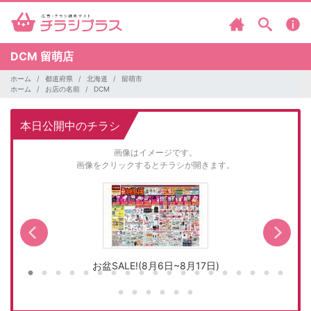
DCM
留萌店
ホーム
都道府県
北海道
留萌市
ホーム
お店の名前
DCM
本日公開中のチラシ
画像はイメージです。
画像をクリックするとチラシが開きます。
お盆SALE!(8月6日~8月17日)