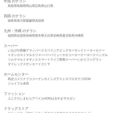
中国 のチラシ
鳥取県
島根県
岡山県
広島県
山口県
四国 のチラシ
徳島県
香川県
愛媛県
高知県
九州・沖縄 のチラシ
福岡県
佐賀県
長崎県
熊本県
大分県
宮崎県
鹿児島県
沖縄県
スーパー
いなげや
西條
アマノパークス
ベイシア
ビッグヨーサン
イトーヨーカドー
イオン
カスミ
マルエツ
スーパーバリュー
ヤオコー
オーケー
ヨークベニマル
ツルヤ
マルト
オギノ
エスマート
ライフ
業務スーパー
いかり
フジグラン
ダイレックス
サンエー
イズミヤ
ホームセンター
島忠
コメリ
ナフコ
コーナン
カインズ
アストロプロダクツ
DCM
ジョイフル本田
ファッション
ユニクロ
しまむら
アベイル
AOKI
はるやま
サカゼン
ドラッグストア