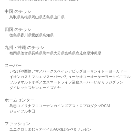
中国 のチラシ
鳥取県
島根県
岡山県
広島県
山口県
四国 のチラシ
徳島県
香川県
愛媛県
高知県
九州・沖縄 のチラシ
福岡県
佐賀県
長崎県
熊本県
大分県
宮崎県
鹿児島県
沖縄県
スーパー
いなげや
西條
アマノパークス
ベイシア
ビッグヨーサン
イトーヨーカドー
イオン
カスミ
マルエツ
スーパーバリュー
ヤオコー
オーケー
ヨークベニマル
ツルヤ
マルト
オギノ
エスマート
ライフ
業務スーパー
いかり
フジグラン
ダイレックス
サンエー
イズミヤ
ホームセンター
島忠
コメリ
ナフコ
コーナン
カインズ
アストロプロダクツ
DCM
ジョイフル本田
ファッション
ユニクロ
しまむら
アベイル
AOKI
はるやま
サカゼン