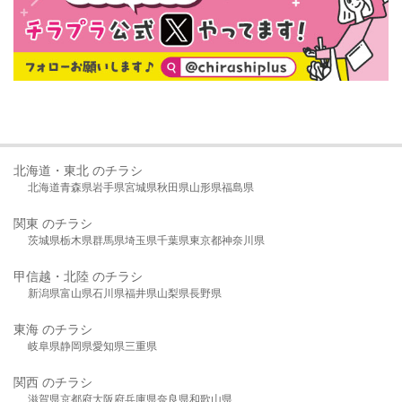
北海道・東北 のチラシ
北海道
青森県
岩手県
宮城県
秋田県
山形県
福島県
関東 のチラシ
茨城県
栃木県
群馬県
埼玉県
千葉県
東京都
神奈川県
甲信越・北陸 のチラシ
新潟県
富山県
石川県
福井県
山梨県
長野県
東海 のチラシ
岐阜県
静岡県
愛知県
三重県
関西 のチラシ
滋賀県
京都府
大阪府
兵庫県
奈良県
和歌山県