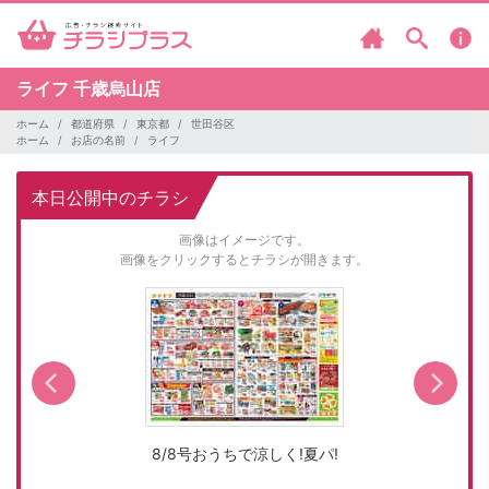
ライフ
千歳烏山店
ホーム
都道府県
東京都
世田谷区
ホーム
お店の名前
ライフ
本日公開中のチラシ
画像はイメージです。
画像をクリックするとチラシが開きます。
8/8号おうちで涼しく!夏パ!