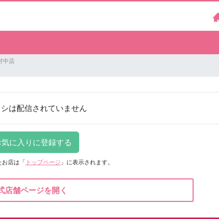
対中店
ラシは配信されていません
たお店は
「
トップページ
」に表示されます。
式店舗ページを開く