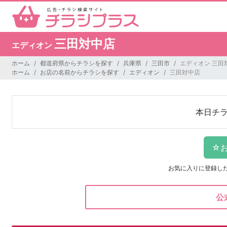
三田対中店
エディオン
ホーム
都道府県からチラシを探す
兵庫県
三田市
エディオン 三田
ホーム
お店の名前からチラシを探す
エディオン
三田対中店
本日チ
お気に入りに登録し
公