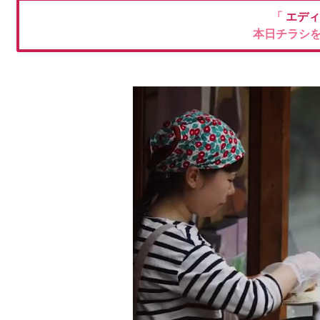
「
エデ
本日チラシ