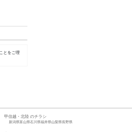
ことをご理
甲信越・北陸 のチラシ
新潟県
富山県
石川県
福井県
山梨県
長野県