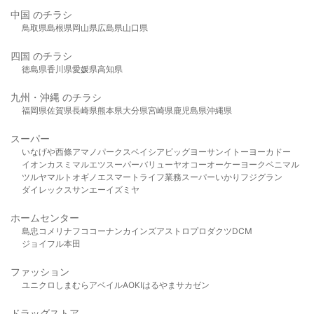
中国 のチラシ
鳥取県
島根県
岡山県
広島県
山口県
四国 のチラシ
徳島県
香川県
愛媛県
高知県
九州・沖縄 のチラシ
福岡県
佐賀県
長崎県
熊本県
大分県
宮崎県
鹿児島県
沖縄県
スーパー
いなげや
西條
アマノパークス
ベイシア
ビッグヨーサン
イトーヨーカドー
イオン
カスミ
マルエツ
スーパーバリュー
ヤオコー
オーケー
ヨークベニマル
ツルヤ
マルト
オギノ
エスマート
ライフ
業務スーパー
いかり
フジグラン
ダイレックス
サンエー
イズミヤ
ホームセンター
島忠
コメリ
ナフコ
コーナン
カインズ
アストロプロダクツ
DCM
ジョイフル本田
ファッション
ユニクロ
しまむら
アベイル
AOKI
はるやま
サカゼン
ドラッグストア