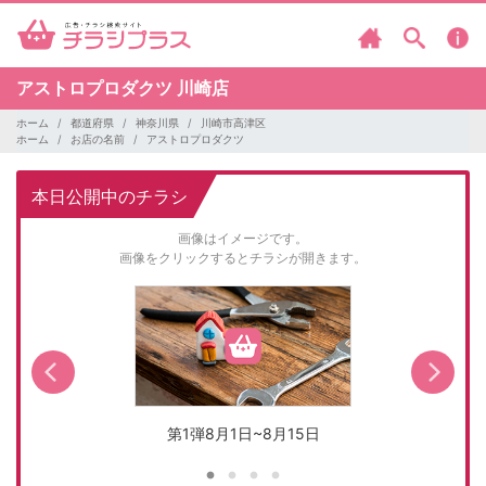
アストロプロダクツ
川崎店
ホーム
都道府県
神奈川県
川崎市高津区
ホーム
お店の名前
アストロプロダクツ
本日公開中のチラシ
画像はイメージです。
画像をクリックするとチラシが開きます。
第1弾8月1日~8月15日