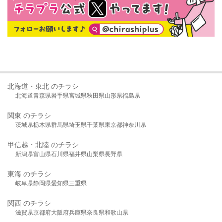
北海道・東北 のチラシ
北海道
青森県
岩手県
宮城県
秋田県
山形県
福島県
関東 のチラシ
茨城県
栃木県
群馬県
埼玉県
千葉県
東京都
神奈川県
甲信越・北陸 のチラシ
新潟県
富山県
石川県
福井県
山梨県
長野県
東海 のチラシ
岐阜県
静岡県
愛知県
三重県
関西 のチラシ
滋賀県
京都府
大阪府
兵庫県
奈良県
和歌山県