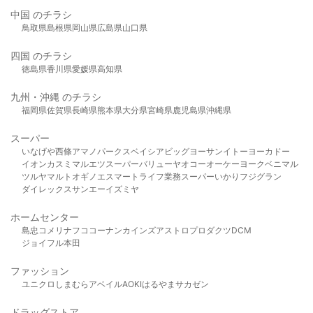
中国 のチラシ
鳥取県
島根県
岡山県
広島県
山口県
四国 のチラシ
徳島県
香川県
愛媛県
高知県
九州・沖縄 のチラシ
福岡県
佐賀県
長崎県
熊本県
大分県
宮崎県
鹿児島県
沖縄県
スーパー
いなげや
西條
アマノパークス
ベイシア
ビッグヨーサン
イトーヨーカドー
イオン
カスミ
マルエツ
スーパーバリュー
ヤオコー
オーケー
ヨークベニマル
ツルヤ
マルト
オギノ
エスマート
ライフ
業務スーパー
いかり
フジグラン
ダイレックス
サンエー
イズミヤ
ホームセンター
島忠
コメリ
ナフコ
コーナン
カインズ
アストロプロダクツ
DCM
ジョイフル本田
ファッション
ユニクロ
しまむら
アベイル
AOKI
はるやま
サカゼン
ドラッグストア