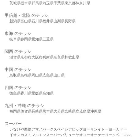
茨城県
栃木県
群馬県
埼玉県
千葉県
東京都
神奈川県
甲信越・北陸 のチラシ
新潟県
富山県
石川県
福井県
山梨県
長野県
東海 のチラシ
岐阜県
静岡県
愛知県
三重県
関西 のチラシ
滋賀県
京都府
大阪府
兵庫県
奈良県
和歌山県
中国 のチラシ
鳥取県
島根県
岡山県
広島県
山口県
四国 のチラシ
徳島県
香川県
愛媛県
高知県
九州・沖縄 のチラシ
福岡県
佐賀県
長崎県
熊本県
大分県
宮崎県
鹿児島県
沖縄県
スーパー
いなげや
西條
アマノパークス
ベイシア
ビッグヨーサン
イトーヨーカドー
イオン
カスミ
マルエツ
スーパーバリュー
ヤオコー
オーケー
ヨークベニマル