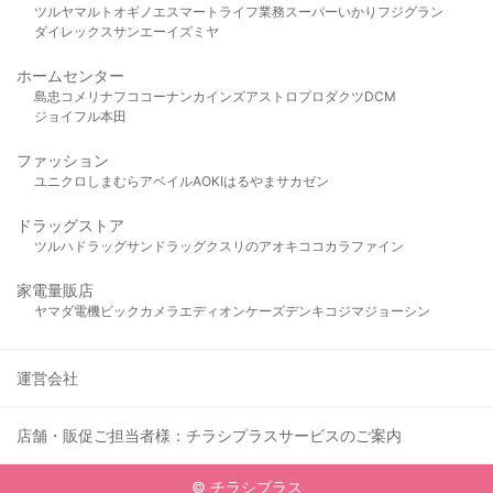
ツルヤ
マルト
オギノ
エスマート
ライフ
業務スーパー
いかり
フジグラン
ダイレックス
サンエー
イズミヤ
ホームセンター
島忠
コメリ
ナフコ
コーナン
カインズ
アストロプロダクツ
DCM
ジョイフル本田
ファッション
ユニクロ
しまむら
アベイル
AOKI
はるやま
サカゼン
ドラッグストア
ツルハドラッグ
サンドラッグ
クスリのアオキ
ココカラファイン
家電量販店
ヤマダ電機
ビックカメラ
エディオン
ケーズデンキ
コジマ
ジョーシン
運営会社
店舗・販促ご担当者様：チラシプラスサービスのご案内
© チラシプラス