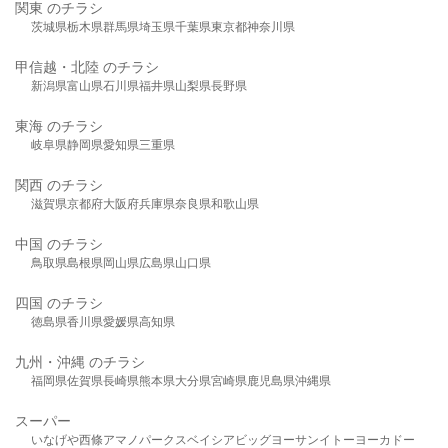
関東 のチラシ
茨城県
栃木県
群馬県
埼玉県
千葉県
東京都
神奈川県
甲信越・北陸 のチラシ
新潟県
富山県
石川県
福井県
山梨県
長野県
東海 のチラシ
岐阜県
静岡県
愛知県
三重県
関西 のチラシ
滋賀県
京都府
大阪府
兵庫県
奈良県
和歌山県
中国 のチラシ
鳥取県
島根県
岡山県
広島県
山口県
四国 のチラシ
徳島県
香川県
愛媛県
高知県
九州・沖縄 のチラシ
福岡県
佐賀県
長崎県
熊本県
大分県
宮崎県
鹿児島県
沖縄県
スーパー
いなげや
西條
アマノパークス
ベイシア
ビッグヨーサン
イトーヨーカドー