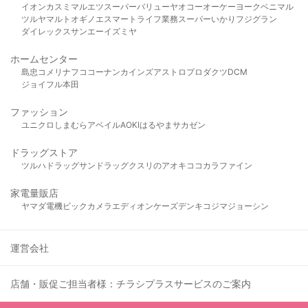
イオン
カスミ
マルエツ
スーパーバリュー
ヤオコー
オーケー
ヨークベニマル
ツルヤ
マルト
オギノ
エスマート
ライフ
業務スーパー
いかり
フジグラン
ダイレックス
サンエー
イズミヤ
ホームセンター
島忠
コメリ
ナフコ
コーナン
カインズ
アストロプロダクツ
DCM
ジョイフル本田
ファッション
ユニクロ
しまむら
アベイル
AOKI
はるやま
サカゼン
ドラッグストア
ツルハドラッグ
サンドラッグ
クスリのアオキ
ココカラファイン
家電量販店
ヤマダ電機
ビックカメラ
エディオン
ケーズデンキ
コジマ
ジョーシン
運営会社
店舗・販促ご担当者様：チラシプラスサービスのご案内