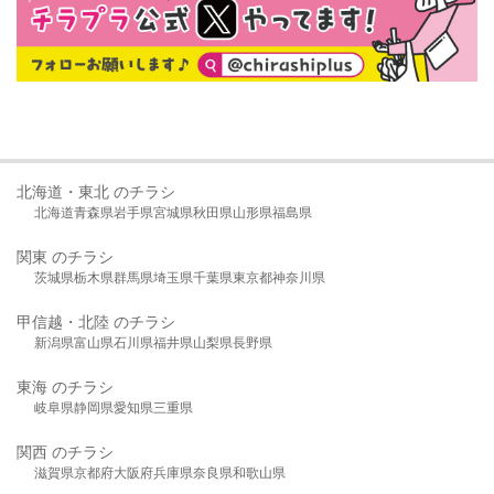
北海道・東北 のチラシ
北海道
青森県
岩手県
宮城県
秋田県
山形県
福島県
関東 のチラシ
茨城県
栃木県
群馬県
埼玉県
千葉県
東京都
神奈川県
甲信越・北陸 のチラシ
新潟県
富山県
石川県
福井県
山梨県
長野県
東海 のチラシ
岐阜県
静岡県
愛知県
三重県
関西 のチラシ
滋賀県
京都府
大阪府
兵庫県
奈良県
和歌山県