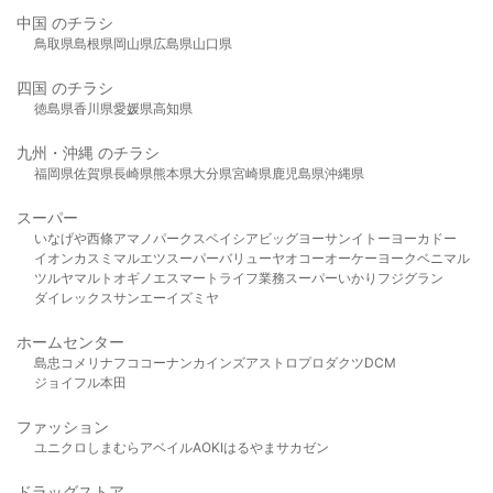
中国 のチラシ
鳥取県
島根県
岡山県
広島県
山口県
四国 のチラシ
徳島県
香川県
愛媛県
高知県
九州・沖縄 のチラシ
福岡県
佐賀県
長崎県
熊本県
大分県
宮崎県
鹿児島県
沖縄県
スーパー
いなげや
西條
アマノパークス
ベイシア
ビッグヨーサン
イトーヨーカドー
イオン
カスミ
マルエツ
スーパーバリュー
ヤオコー
オーケー
ヨークベニマル
ツルヤ
マルト
オギノ
エスマート
ライフ
業務スーパー
いかり
フジグラン
ダイレックス
サンエー
イズミヤ
ホームセンター
島忠
コメリ
ナフコ
コーナン
カインズ
アストロプロダクツ
DCM
ジョイフル本田
ファッション
ユニクロ
しまむら
アベイル
AOKI
はるやま
サカゼン
ドラッグストア