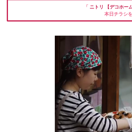
「
ニトリ
【デコホー
本日チラシ