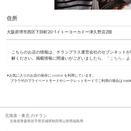
住所
大阪府堺市西区下田町20-1イトーヨーカドー津久野店2階
こちらのお店の情報は、チラシプラス運営会社のセブンネットが
解ください。掲載情報に間違いがございましたら、「
こちら
」よ
※お気に入りのお店の保存に
cookie
を利用しています。
ブラウザのプライベートモードやシークレットモードでご利用の場合は coo
北海道・東北 のチラシ
北海道
青森県
岩手県
宮城県
秋田県
山形県
福島県