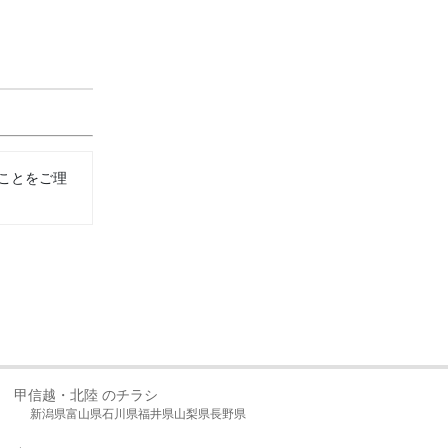
ことをご理
甲信越・北陸 のチラシ
新潟県
富山県
石川県
福井県
山梨県
長野県