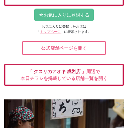
お気に入りに登録したお店は
「
トップページ
」に表示されます。
公式店舗ページを開く
「
クスリのアオキ
成岩店
」周辺で
本日チラシを掲載している店舗一覧を開く