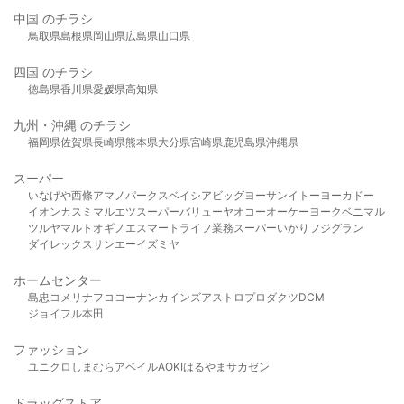
中国 のチラシ
鳥取県
島根県
岡山県
広島県
山口県
四国 のチラシ
徳島県
香川県
愛媛県
高知県
九州・沖縄 のチラシ
福岡県
佐賀県
長崎県
熊本県
大分県
宮崎県
鹿児島県
沖縄県
スーパー
いなげや
西條
アマノパークス
ベイシア
ビッグヨーサン
イトーヨーカドー
イオン
カスミ
マルエツ
スーパーバリュー
ヤオコー
オーケー
ヨークベニマル
ツルヤ
マルト
オギノ
エスマート
ライフ
業務スーパー
いかり
フジグラン
ダイレックス
サンエー
イズミヤ
ホームセンター
島忠
コメリ
ナフコ
コーナン
カインズ
アストロプロダクツ
DCM
ジョイフル本田
ファッション
ユニクロ
しまむら
アベイル
AOKI
はるやま
サカゼン
ドラッグストア