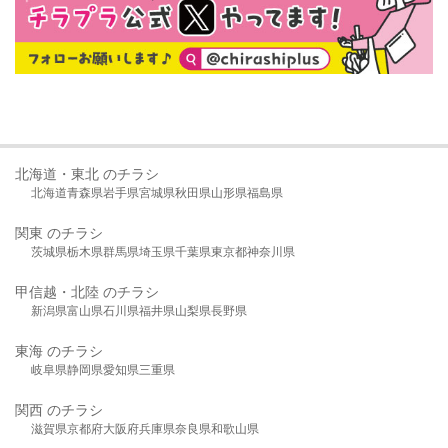
北海道・東北 のチラシ
北海道
青森県
岩手県
宮城県
秋田県
山形県
福島県
関東 のチラシ
茨城県
栃木県
群馬県
埼玉県
千葉県
東京都
神奈川県
甲信越・北陸 のチラシ
新潟県
富山県
石川県
福井県
山梨県
長野県
東海 のチラシ
岐阜県
静岡県
愛知県
三重県
関西 のチラシ
滋賀県
京都府
大阪府
兵庫県
奈良県
和歌山県