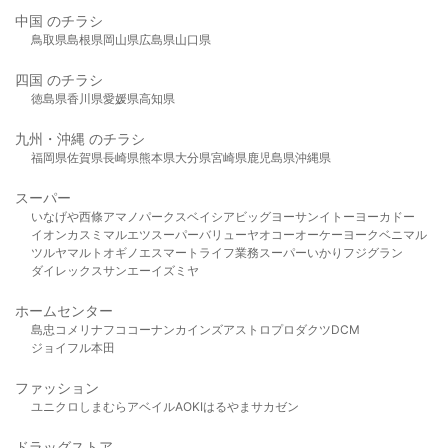
中国 のチラシ
鳥取県
島根県
岡山県
広島県
山口県
四国 のチラシ
徳島県
香川県
愛媛県
高知県
九州・沖縄 のチラシ
福岡県
佐賀県
長崎県
熊本県
大分県
宮崎県
鹿児島県
沖縄県
スーパー
いなげや
西條
アマノパークス
ベイシア
ビッグヨーサン
イトーヨーカドー
イオン
カスミ
マルエツ
スーパーバリュー
ヤオコー
オーケー
ヨークベニマル
ツルヤ
マルト
オギノ
エスマート
ライフ
業務スーパー
いかり
フジグラン
ダイレックス
サンエー
イズミヤ
ホームセンター
島忠
コメリ
ナフコ
コーナン
カインズ
アストロプロダクツ
DCM
ジョイフル本田
ファッション
ユニクロ
しまむら
アベイル
AOKI
はるやま
サカゼン
ドラッグストア