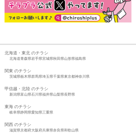
北海道・東北 のチラシ
北海道
青森県
岩手県
宮城県
秋田県
山形県
福島県
関東 のチラシ
茨城県
栃木県
群馬県
埼玉県
千葉県
東京都
神奈川県
甲信越・北陸 のチラシ
新潟県
富山県
石川県
福井県
山梨県
長野県
東海 のチラシ
岐阜県
静岡県
愛知県
三重県
関西 のチラシ
滋賀県
京都府
大阪府
兵庫県
奈良県
和歌山県