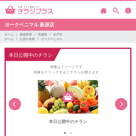
ヨークベニマル
新原店
ホーム
都道府県
茨城県
水戸市
ホーム
お店の名前
ヨークベニマル
本日公開中のチラシ
画像はイメージです。
画像をクリックするとチラシが開きます。
本日公開中のチラシ