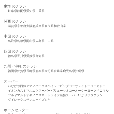
東海 のチラシ
岐阜県
静岡県
愛知県
三重県
関西 のチラシ
滋賀県
京都府
大阪府
兵庫県
奈良県
和歌山県
中国 のチラシ
鳥取県
島根県
岡山県
広島県
山口県
四国 のチラシ
徳島県
香川県
愛媛県
高知県
九州・沖縄 のチラシ
福岡県
佐賀県
長崎県
熊本県
大分県
宮崎県
鹿児島県
沖縄県
スーパー
いなげや
西條
アマノパークス
ベイシア
ビッグヨーサン
イトーヨーカドー
イオン
カスミ
マルエツ
スーパーバリュー
ヤオコー
オーケー
ヨークベニマル
ツルヤ
マルト
オギノ
エスマート
ライフ
業務スーパー
いかり
フジグラン
ダイレックス
サンエー
イズミヤ
ホームセンター