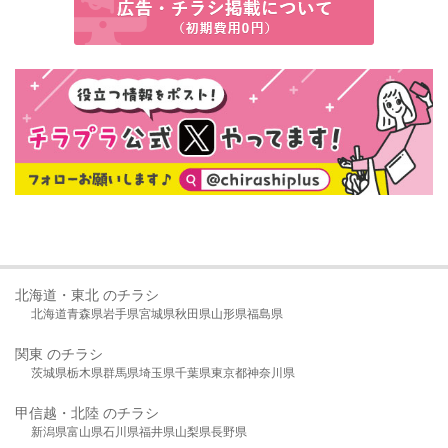
北海道・東北 のチラシ
北海道
青森県
岩手県
宮城県
秋田県
山形県
福島県
関東 のチラシ
茨城県
栃木県
群馬県
埼玉県
千葉県
東京都
神奈川県
甲信越・北陸 のチラシ
新潟県
富山県
石川県
福井県
山梨県
長野県