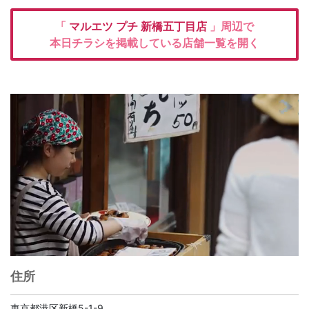
「
マルエツ プチ
新橋五丁目店
」周辺で
本日チラシを掲載している店舗一覧を開く
住所
東京都港区新橋5-1-9