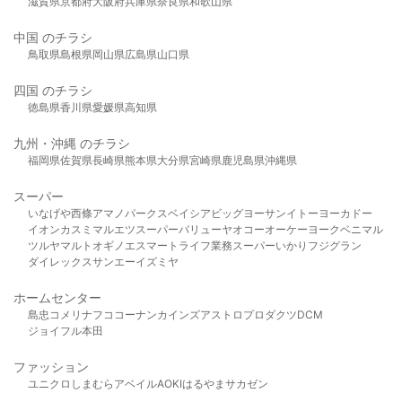
滋賀県
京都府
大阪府
兵庫県
奈良県
和歌山県
中国 のチラシ
鳥取県
島根県
岡山県
広島県
山口県
四国 のチラシ
徳島県
香川県
愛媛県
高知県
九州・沖縄 のチラシ
福岡県
佐賀県
長崎県
熊本県
大分県
宮崎県
鹿児島県
沖縄県
スーパー
いなげや
西條
アマノパークス
ベイシア
ビッグヨーサン
イトーヨーカドー
イオン
カスミ
マルエツ
スーパーバリュー
ヤオコー
オーケー
ヨークベニマル
ツルヤ
マルト
オギノ
エスマート
ライフ
業務スーパー
いかり
フジグラン
ダイレックス
サンエー
イズミヤ
ホームセンター
島忠
コメリ
ナフコ
コーナン
カインズ
アストロプロダクツ
DCM
ジョイフル本田
ファッション
ユニクロ
しまむら
アベイル
AOKI
はるやま
サカゼン