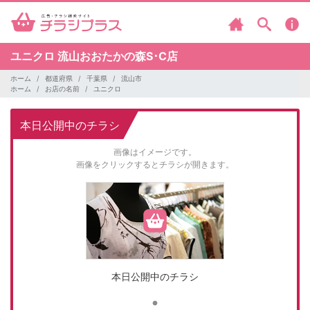
ユニクロ
流山おおたかの森S･C店
ホーム
都道府県
千葉県
流山市
ホーム
お店の名前
ユニクロ
本日公開中のチラシ
画像はイメージです。
画像をクリックするとチラシが開きます。
本日公開中のチラシ