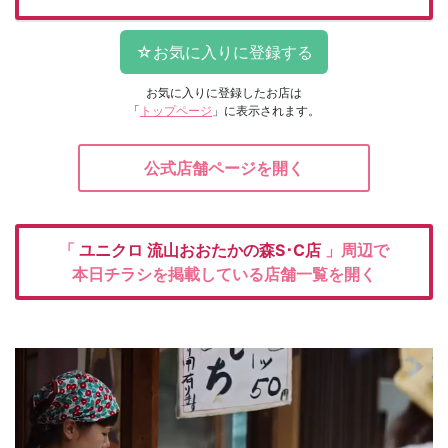
お気に入りに登録したお店は
「
トップページ
」に表示されます。
公式店舗ページを開く
「
ユニクロ
流山おおたかの森S･C店
」周辺で
本日チラシを掲載している店舗一覧を開く