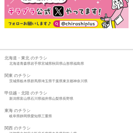
北海道・東北 のチラシ
北海道
青森県
岩手県
宮城県
秋田県
山形県
福島県
関東 のチラシ
茨城県
栃木県
群馬県
埼玉県
千葉県
東京都
神奈川県
甲信越・北陸 のチラシ
新潟県
富山県
石川県
福井県
山梨県
長野県
東海 のチラシ
岐阜県
静岡県
愛知県
三重県
関西 のチラシ