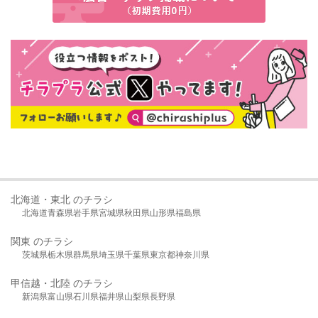
北海道・東北 のチラシ
北海道
青森県
岩手県
宮城県
秋田県
山形県
福島県
関東 のチラシ
茨城県
栃木県
群馬県
埼玉県
千葉県
東京都
神奈川県
甲信越・北陸 のチラシ
新潟県
富山県
石川県
福井県
山梨県
長野県