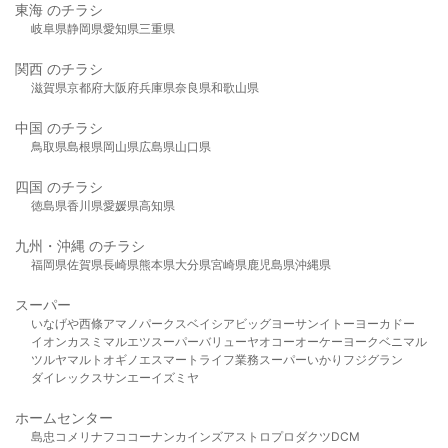
東海 のチラシ
岐阜県
静岡県
愛知県
三重県
関西 のチラシ
滋賀県
京都府
大阪府
兵庫県
奈良県
和歌山県
中国 のチラシ
鳥取県
島根県
岡山県
広島県
山口県
四国 のチラシ
徳島県
香川県
愛媛県
高知県
九州・沖縄 のチラシ
福岡県
佐賀県
長崎県
熊本県
大分県
宮崎県
鹿児島県
沖縄県
スーパー
いなげや
西條
アマノパークス
ベイシア
ビッグヨーサン
イトーヨーカドー
イオン
カスミ
マルエツ
スーパーバリュー
ヤオコー
オーケー
ヨークベニマル
ツルヤ
マルト
オギノ
エスマート
ライフ
業務スーパー
いかり
フジグラン
ダイレックス
サンエー
イズミヤ
ホームセンター
島忠
コメリ
ナフコ
コーナン
カインズ
アストロプロダクツ
DCM