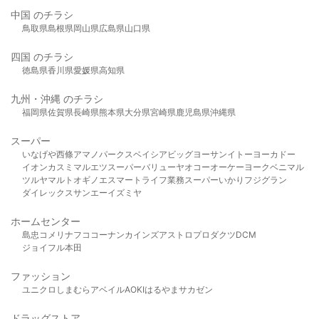
中国 のチラシ
鳥取県
島根県
岡山県
広島県
山口県
四国 のチラシ
徳島県
香川県
愛媛県
高知県
九州・沖縄 のチラシ
福岡県
佐賀県
長崎県
熊本県
大分県
宮崎県
鹿児島県
沖縄県
スーパー
いなげや
西條
アマノパークス
ベイシア
ビッグヨーサン
イトーヨーカドー
イオン
カスミ
マルエツ
スーパーバリュー
ヤオコー
オーケー
ヨークベニマル
ツルヤ
マルト
オギノ
エスマート
ライフ
業務スーパー
いかり
フジグラン
ダイレックス
サンエー
イズミヤ
ホームセンター
島忠
コメリ
ナフコ
コーナン
カインズ
アストロプロダクツ
DCM
ジョイフル本田
ファッション
ユニクロ
しまむら
アベイル
AOKI
はるやま
サカゼン
ドラッグストア