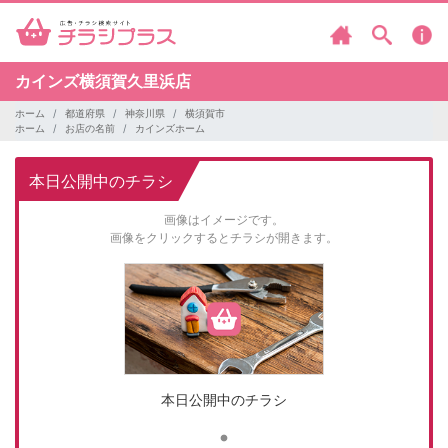
カインズ横須賀久里浜店
ホーム
都道府県
神奈川県
横須賀市
ホーム
お店の名前
カインズホーム
本日公開中のチラシ
画像はイメージです。
画像をクリックするとチラシが開きます。
本日公開中のチラシ