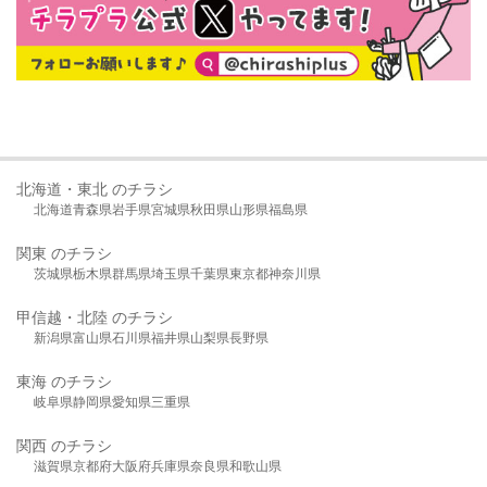
北海道・東北 のチラシ
北海道
青森県
岩手県
宮城県
秋田県
山形県
福島県
関東 のチラシ
茨城県
栃木県
群馬県
埼玉県
千葉県
東京都
神奈川県
甲信越・北陸 のチラシ
新潟県
富山県
石川県
福井県
山梨県
長野県
東海 のチラシ
岐阜県
静岡県
愛知県
三重県
関西 のチラシ
滋賀県
京都府
大阪府
兵庫県
奈良県
和歌山県