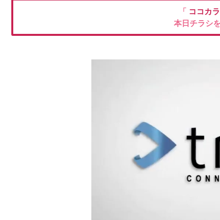
「
ココカラ
本日チラシ