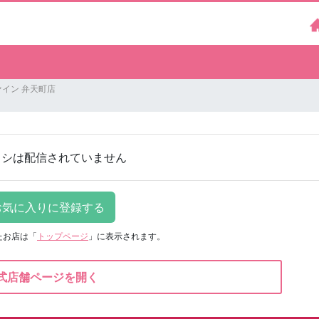
イン 弁天町店
ラシは配信されていません
たお店は
「
トップページ
」に表示されます。
式店舗ページを開く