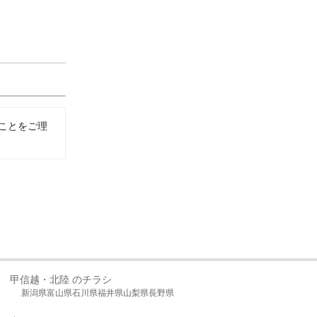
ことをご理
甲信越・北陸 のチラシ
新潟県
富山県
石川県
福井県
山梨県
長野県