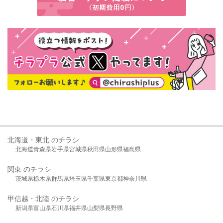
北海道・東北 のチラシ
北海道
青森県
岩手県
宮城県
秋田県
山形県
福島県
関東 のチラシ
茨城県
栃木県
群馬県
埼玉県
千葉県
東京都
神奈川県
甲信越・北陸 のチラシ
新潟県
富山県
石川県
福井県
山梨県
長野県