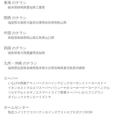
東海 のチラシ
岐阜県
静岡県
愛知県
三重県
関西 のチラシ
滋賀県
京都府
大阪府
兵庫県
奈良県
和歌山県
中国 のチラシ
鳥取県
島根県
岡山県
広島県
山口県
四国 のチラシ
徳島県
香川県
愛媛県
高知県
九州・沖縄 のチラシ
福岡県
佐賀県
長崎県
熊本県
大分県
宮崎県
鹿児島県
沖縄県
スーパー
いなげや
西條
アマノパークス
ベイシア
ビッグヨーサン
イトーヨーカドー
イオン
カスミ
マルエツ
スーパーバリュー
ヤオコー
オーケー
ヨークベニマル
ツルヤ
マルト
オギノ
エスマート
ライフ
業務スーパー
いかり
フジグラン
ダイレックス
サンエー
イズミヤ
ホームセンター
島忠
コメリ
ナフコ
コーナン
カインズ
アストロプロダクツ
DCM