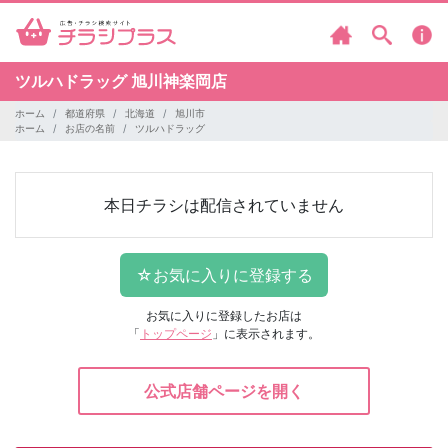
ツルハドラッグ
旭川神楽岡店
ホーム
都道府県
北海道
旭川市
ホーム
お店の名前
ツルハドラッグ
本日チラシは配信されていません
お気に入りに登録したお店は
「
トップページ
」に表示されます。
公式店舗ページを開く